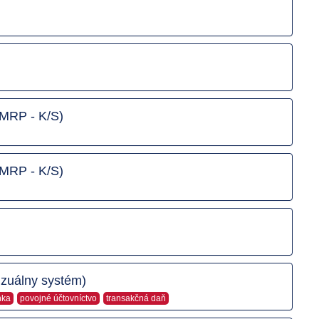
 MRP - K/S)
 MRP - K/S)
izuálny systém)
nka
povojné účtovníctvo
transakčná daň