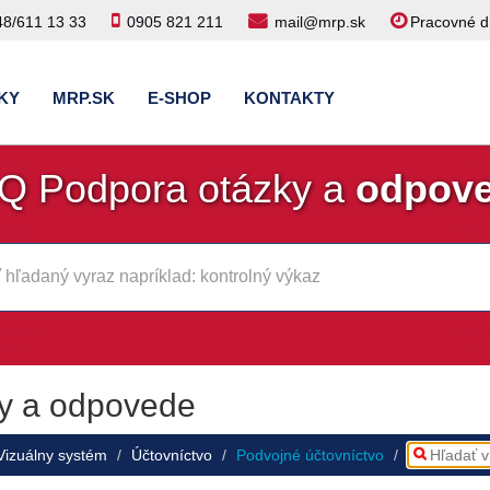
48/611 13 33
0905 821 211
mail@mrp.sk
Pracovné dn
KY
MRP.SK
E-SHOP
KONTAKTY
Q Podpora otázky a
odpov
y a odpovede
Vizuálny systém
Účtovníctvo
Podvojné účtovníctvo