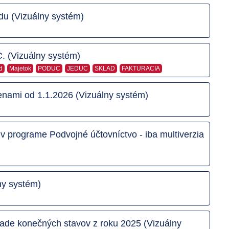
u (Vizuálny systém)
. (Vizuálny systém)
d
Majetok
PODUC
JEDUC
SKLAD
FAKTURACIA
enami od 1.1.2026 (Vizuálny systém)
v programe Podvojné účtovníctvo - iba multiverzia
ny systém)
lade konečných stavov z roku 2025 (Vizuálny