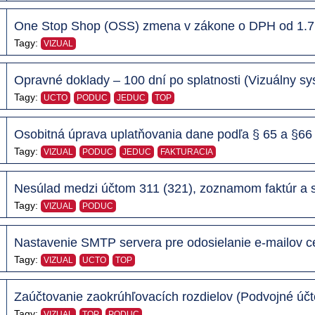
One Stop Shop (OSS) zmena v zákone o DPH od 1.7.
Tagy:
VIZUAL
Opravné doklady – 100 dní po splatnosti (Vizuálny s
Tagy:
UCTO
PODUC
JEDUC
TOP
Osobitná úprava uplatňovania dane podľa § 65 a §66
Tagy:
VIZUAL
PODUC
JEDUC
FAKTURACIA
Nesúlad medzi účtom 311 (321), zoznamom faktúr a 
Tagy:
VIZUAL
PODUC
Nastavenie SMTP servera pre odosielanie e-mailov c
Tagy:
VIZUAL
UCTO
TOP
Zaúčtovanie zaokrúhľovacích rozdielov (Podvojné účt
Tagy:
VIZUAL
TOP
PODUC