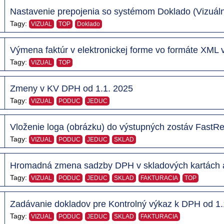
Nastavenie prepojenia so systémom Doklado (Vizuál
Tagy:
VIZUAL
TOP
Doklado
Výmena faktúr v elektronickej forme vo formáte XML v
Tagy:
VIZUAL
TOP
Zmeny v KV DPH od 1.1. 2025
Tagy:
VIZUAL
PODUC
JEDUC
Vloženie loga (obrázku) do výstupných zostáv FastRe
Tagy:
VIZUAL
PODUC
JEDUC
SKLAD
Hromadná zmena sadzby DPH v skladových kartách a
Tagy:
VIZUAL
PODUC
JEDUC
SKLAD
FAKTURACIA
TOP
Zadávanie dokladov pre Kontrolný výkaz k DPH od 1.
Tagy:
VIZUAL
PODUC
JEDUC
SKLAD
FAKTURACIA