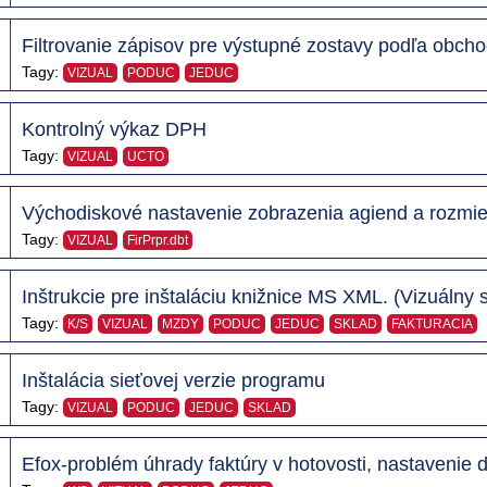
Filtrovanie zápisov pre výstupné zostavy podľa obch
Tagy:
VIZUAL
PODUC
JEDUC
Kontrolný výkaz DPH
Tagy:
VIZUAL
UCTO
Východiskové nastavenie zobrazenia agiend a rozmie
Tagy:
VIZUAL
FirPrpr.dbt
Inštrukcie pre inštaláciu knižnice MS XML. (Vizuálny 
Tagy:
K/S
VIZUAL
MZDY
PODUC
JEDUC
SKLAD
FAKTURACIA
Inštalácia sieťovej verzie programu
Tagy:
VIZUAL
PODUC
JEDUC
SKLAD
Efox-problém úhrady faktúry v hotovosti, nastavenie 