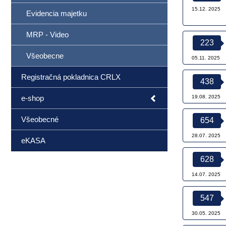
15.12. 2025
Evidencia majetku
MRP - Video
223
Všeobecne
05.11. 2025
Registračná pokladnica CRLX
438
e-shop
19.08. 2025
Všeobecné
654
28.07. 2025
eKASA
628
14.07. 2025
547
30.05. 2025