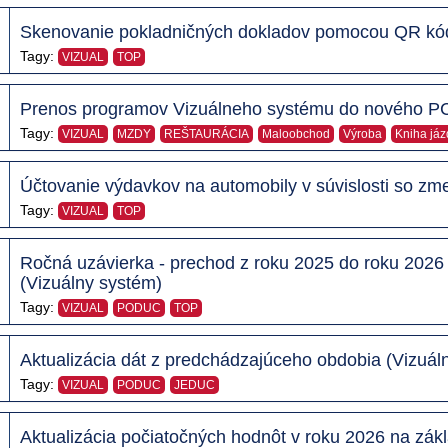
Skenovanie pokladničných dokladov pomocou QR kód
Tagy:
VIZUAL
TOP
Prenos programov Vizuálneho systému do nového PC
Tagy:
VIZUAL
MZDY
REŠTAURÁCIA
Maloobchod
Výroba
Kniha jáz
Účtovanie výdavkov na automobily v súvislosti so zm
Tagy:
VIZUAL
TOP
Ročná uzávierka - prechod z roku 2025 do roku 2026 
(Vizuálny systém)
Tagy:
VIZUAL
PODUC
TOP
Aktualizácia dát z predchádzajúceho obdobia (Vizuál
Tagy:
VIZUAL
PODUC
JEDUC
Aktualizácia počiatočných hodnôt v roku 2026 na zák