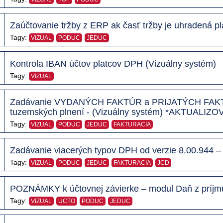
Zaúčtovanie tržby z ERP ak časť tržby je uhradená pl
Tagy:
VIZUAL
PODUC
JEDUC
Kontrola IBAN účtov platcov DPH (Vizuálny systém)
Tagy:
VIZUAL
Zadávanie VYDANÝCH FAKTÚR a PRIJATÝCH FAKTÚR 
tuzemských plnení - (Vizuálny systém) *AKTUALIZ
Tagy:
VIZUAL
PODUC
JEDUC
FAKTURACIA
Zadávanie viacerých typov DPH od verzie 8.00.944 –
Tagy:
VIZUAL
PODUC
JEDUC
FAKTURACIA
JCD
POZNÁMKY k účtovnej závierke – modul Daň z príjmu
Tagy:
VIZUAL
UCTO
PODUC
JEDUC