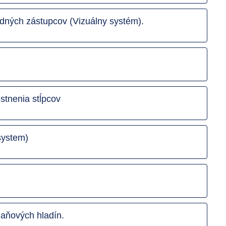
odných zástupcov (Vizuálny systém).
stnenia stĺpcov
system)
daňových hladín.