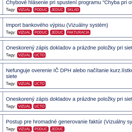
Chybové hlásenie pri spustení programu "Chyba pri ot
Tagy:
VIZUAL
PODUC
JEDUC
SKLAD
Import bankového výpisu (Vizuálny systém)
Tagy:
VIZUAL
PODUC
JEDUC
FAKTURACIA
Oneskorený zápis dokladov a prázdne položky pri sie
Tagy:
VIZUAL
UCTO
Nefunguje overenie IČ DPH alebo načítanie kurz.lís
siete
Tagy:
VIZUAL
UCTO
Oneskorený zápis dokladov a prázdne položky pri sieť
Tagy:
VIZUAL
UCTO
Postup pre hromadné generovanie faktúr (Vizuálny s
Tagy:
VIZUAL
PODUC
JEDUC