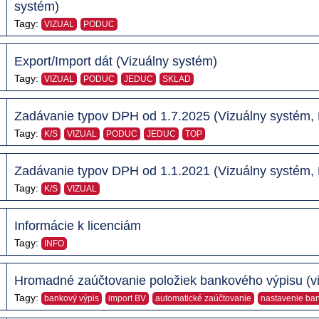
systém)
Tagy:
VIZUAL
PODUC
Export/Import dát (Vizuálny systém)
Tagy:
VIZUAL
PODUC
JEDUC
SKLAD
Zadávanie typov DPH od 1.7.2025 (Vizuálny systém,
Tagy:
K/S
VIZUAL
PODUC
JEDUC
TOP
Zadávanie typov DPH od 1.1.2021 (Vizuálny systém,
Tagy:
K/S
VIZUAL
Informácie k licenciám
Tagy:
INFO
Hromadné zaúčtovanie položiek bankového výpisu (v
Tagy:
bankový výpis
import BV
automatické zaúčtovanie
nastavenie ba