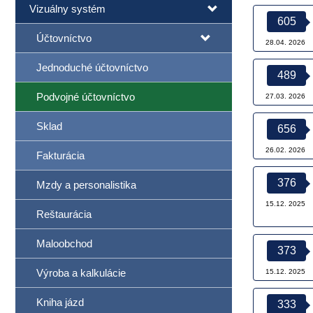
Vizuálny systém
605
Účtovníctvo
28.04. 2026
Jednoduché účtovníctvo
489
Podvojné účtovníctvo
27.03. 2026
Sklad
656
26.02. 2026
Fakturácia
376
Mzdy a personalistika
15.12. 2025
Reštaurácia
Maloobchod
373
Výroba a kalkulácie
15.12. 2025
Kniha jázd
333