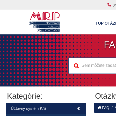
0
TOP OTÁZ
FA
Kategórie:
Otázk
FAQ
Účtovný systém K/S