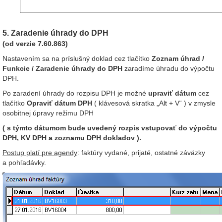
5.
Zaradenie úhrady do DPH
(od verzie 7.60.863)
Nastavením sa na príslušný doklad cez tlačítko
Zoznam úhrad /
Funkcie / Zaradenie úhrady do DPH
zaradíme úhradu do výpočtu
DPH.
Po zaradení úhrady do rozpisu DPH je možné
upraviť dátum
cez
tlačítko
Opraviť dátum DPH
( klávesová skratka „Alt + V“ ) v zmysle
osobitnej úpravy režimu DPH
( s týmto dátumom bude uvedený rozpis vstupovať do výpočtu
DPH, KV DPH a zoznamu DPH dokladov ).
Postup platí pre agendy
: faktúry vydané, prijaté, ostatné záväzky
a pohľadávky.