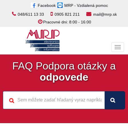
Facebook
MRP - Vzdialená pomoc
048/611 13 33
0905 821 211
mail@mrp.sk
Pracovné dni: 8:00 - 16:00
Toggl
navig
FAQ Podpora otázky a
odpovede