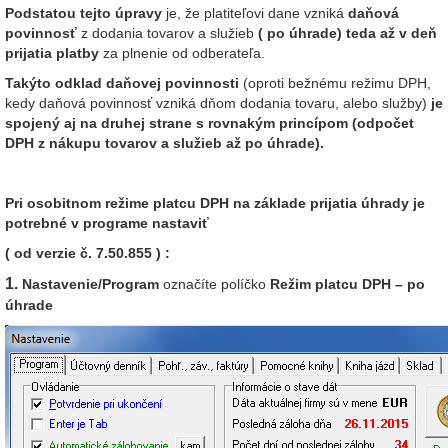
Podstatou tejto úpravy
je, že platiteľovi dane vzniká
daňová
povinnosť
z dodania tovarov a služieb
( po úhrade) teda až v deň
prijatia
platby
za plnenie od odberateľa.
Takýto odklad daňovej povinnosti
(oproti bežnému režimu DPH,
kedy daňová povinnosť vzniká dňom dodania tovaru, alebo služby)
je
spojený aj na druhej strane s rovnakým princípom (odpočet
DPH z nákupu tovarov a služieb až po úhrade).
Pri osobitnom režime platcu DPH na základe prijatia úhrady je
potrebné v programe nastaviť
( od verzie č. 7.50.855 ) :
1.
Nastavenie/Program
označíte políčko
Režim platcu DPH – po
úhrade