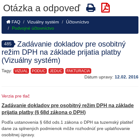
Otázka a odpoveď
FAQ
Vizuálny systém
Účtovníctvo
Podvojné účtovníctvo
Zadávanie dokladov pre osobitný
485
režim DPH na základe prijatia platby
(Vizuálny systém)
Tagy:
VIZUAL
PODUC
JEDUC
FAKTURACIA
Dátum upravy:
12.02. 2016
Verzia pre tlač
Zadávanie dokladov pre osobitný režim DPH na základe
prijatia platby
(§ 68d zákona o DPH)
Podľa ustanovenia § 68d ods.1 zákona o DPH sa tuzemský platiteľ
dane za splnených podmienok môže rozhodnúť pre uplatňovanie
osobitnej úpravy.