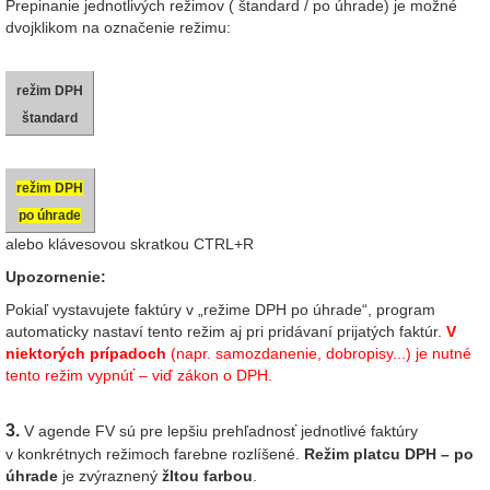
Prepinanie jednotlivých režimov ( štandard / po úhrade) je možné
dvojklikom na označenie režimu:
režim DPH
štandard
režim DPH
po úhrade
alebo klávesovou skratkou CTRL+R
Upozornenie:
Pokiaľ vystavujete faktúry v „režime DPH po úhrade“, program
automaticky nastaví tento režim aj pri pridávaní prijatých faktúr.
V
niektorých prípadoch
(napr. samozdanenie, dobropisy...) je nutné
tento režim vypnúť – viď zákon o DPH.
3.
V agende FV sú pre lepšiu prehľadnosť jednotlivé faktúry
v konkrétnych režimoch farebne rozlíšené.
Režim platcu DPH – po
úhrade
je zvýraznený
žltou farbou
.