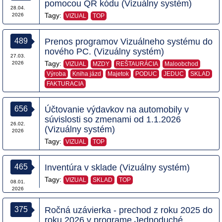
pomocou QR kódu (Vizuálny systém)
28.04.
Tagy:
2026
VIZUAL
TOP
489
Prenos programov Vizuálneho systému do
nového PC. (Vizuálny systém)
27.03.
Tagy:
2026
VIZUAL
MZDY
REŠTAURÁCIA
Maloobchod
Výroba
Kniha jázd
Majetok
PODUC
JEDUC
SKLAD
FAKTURACIA
656
Účtovanie výdavkov na automobily v
súvislosti so zmenami od 1.1.2026
26.02.
(Vizuálny systém)
2026
Tagy:
VIZUAL
TOP
465
Inventúra v sklade (Vizuálny systém)
Tagy:
VIZUAL
SKLAD
TOP
08.01.
2026
375
Ročná uzávierka - prechod z roku 2025 do
roku 2026 v programe Jednoduché