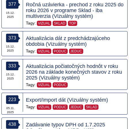
377
Ročná uzávierka - prechod z roku 2025 do
roku 2026 v programe Sklad - iba
15.12.
multiverzia (Vizuálny systém)
2025
Tagy:
VIZUAL
SKLAD
TOP
373
Aktualizácia dát z predchádzajúceho
obdobia (Vizuálny systém)
15.12.
Tagy:
2025
VIZUAL
PODUC
JEDUC
333
Aktualizácia počiatočných hodnôt v roku
2026 na základe konečných stavov z roku
15.12.
2025 (Vizuálny systém)
2025
Tagy:
VIZUAL
PODUC
223
Export/Import dát (Vizuálny systém)
Tagy:
VIZUAL
PODUC
JEDUC
SKLAD
05.11.
2025
438
Zadávanie typov DPH od 1.7.2025