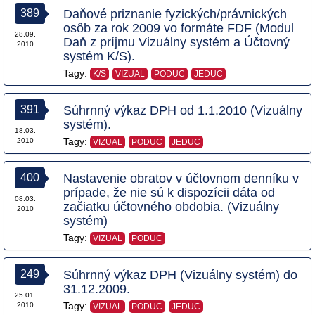
389
Daňové priznanie fyzických/právnických
osôb za rok 2009 vo formáte FDF (Modul
28.09.
Daň z príjmu Vizuálny systém a Účtovný
2010
systém K/S).
Tagy:
K/S
VIZUAL
PODUC
JEDUC
391
Súhrnný výkaz DPH od 1.1.2010 (Vizuálny
systém).
18.03.
Tagy:
2010
VIZUAL
PODUC
JEDUC
400
Nastavenie obratov v účtovnom denníku v
prípade, že nie sú k dispozícii dáta od
08.03.
začiatku účtovného obdobia. (Vizuálny
2010
systém)
Tagy:
VIZUAL
PODUC
249
Súhrnný výkaz DPH (Vizuálny systém) do
31.12.2009.
25.01.
Tagy:
2010
VIZUAL
PODUC
JEDUC