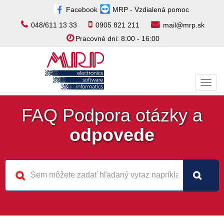
Facebook
MRP - Vzdialená pomoc
048/611 13 33
0905 821 211
mail@mrp.sk
Pracovné dni: 8:00 - 16:00
Toggl
navig
FAQ Podpora otázky a
odpovede