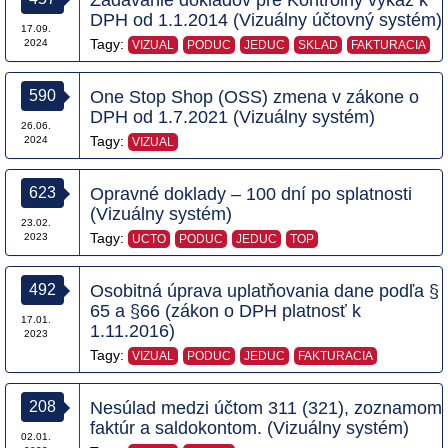
Zadávanie dokladov pre Kontrolný výkaz k
DPH od 1.1.2014 (Vizuálny účtovný systém)
17.09.
Tagy:
2024
VIZUAL
PODUC
JEDUC
SKLAD
FAKTURACIA
590
One Stop Shop (OSS) zmena v zákone o
DPH od 1.7.2021 (Vizuálny systém)
26.06.
Tagy:
2024
VIZUAL
623
Opravné doklady – 100 dní po splatnosti
(Vizuálny systém)
23.02.
Tagy:
2023
UCTO
PODUC
JEDUC
TOP
492
Osobitná úprava uplatňovania dane podľa §
65 a §66 (zákon o DPH platnosť k
17.01.
1.11.2016)
2023
Tagy:
VIZUAL
PODUC
JEDUC
FAKTURACIA
208
Nesúlad medzi účtom 311 (321), zoznamom
faktúr a saldokontom. (Vizuálny systém)
02.01.