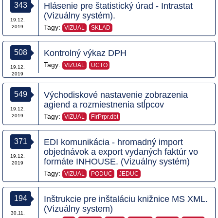
343
Hlásenie pre štatistický úrad - Intrastat
(Vizuálny systém).
19.12.
Tagy:
2019
VIZUAL
SKLAD
508
Kontrolný výkaz DPH
Tagy:
VIZUAL
UCTO
19.12.
2019
549
Východiskové nastavenie zobrazenia
agiend a rozmiestnenia stĺpcov
19.12.
Tagy:
2019
VIZUAL
FirPrpr.dbt
371
EDI komunikácia - hromadný import
objednávok a export vydaných faktúr vo
19.12.
formáte INHOUSE. (Vizuálny systém)
2019
Tagy:
VIZUAL
PODUC
JEDUC
194
Inštrukcie pre inštaláciu knižnice MS XML.
(Vizuálny system)
30.11.