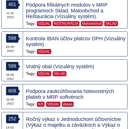
401
Podpora fiškálnych modulov v MRP
programoch Sklad, Maloobchod a
11.10.
Reštaurácia (Vizuálny systém).
2022
Tagy:
VIZUAL
REŠTAURÁCIA
Maloobchod
SKLAD
598
Kontrola IBAN účtov platcov DPH (Vizuálny
systém)
26.09.
Tagy:
2022
VIZUAL
599
Vratný obal (Vizuálny systém)
Tagy:
VIZUAL
SKLAD
26.09.
2022
608
Podpora zaokrúhľovania hotovostných
platieb v MRP softvéroch
26.09.
Tagy:
2022
K/S
VIZUAL
ekasa
252
Ročný výkaz v Jednoduchom účtovníctve
(Výkaz o majetku a záväzkoch a Výkaz o
14.02.