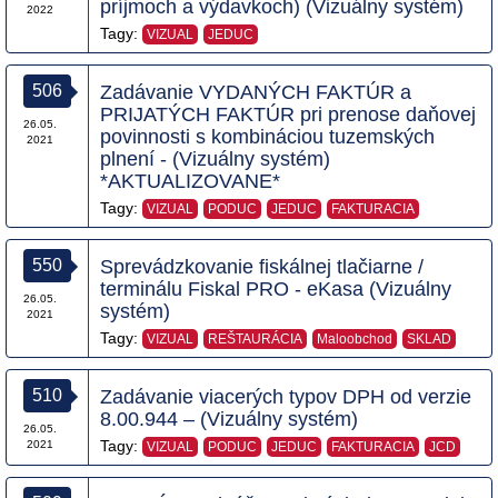
príjmoch a výdavkoch) (Vizuálny systém)
2022
Tagy:
VIZUAL
JEDUC
506
Zadávanie VYDANÝCH FAKTÚR a
PRIJATÝCH FAKTÚR pri prenose daňovej
26.05.
povinnosti s kombináciou tuzemských
2021
plnení - (Vizuálny systém)
*AKTUALIZOVANE*
Tagy:
VIZUAL
PODUC
JEDUC
FAKTURACIA
550
Sprevádzkovanie fiskálnej tlačiarne /
terminálu Fiskal PRO - eKasa (Vizuálny
26.05.
systém)
2021
Tagy:
VIZUAL
REŠTAURÁCIA
Maloobchod
SKLAD
510
Zadávanie viacerých typov DPH od verzie
8.00.944 – (Vizuálny systém)
26.05.
Tagy:
2021
VIZUAL
PODUC
JEDUC
FAKTURACIA
JCD