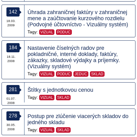
142
Úhrada zahraničnej faktúry v zahraničnej
mene a zaúčtovanie kurzového rozdielu
18.03.
(Podvojné účtovníctvo - Vizuálny systém)
2009
Tagy:
VIZUAL
PODUC
184
Nastavenie číselných radov pre
pokladničné, interné doklady, faktúry,
18.11.
zákazky, skladové výdajky a príjemky.
2008
(Vizuálny systém)
Tagy:
VIZUAL
PODUC
JEDUC
SKLAD
281
Štítky s jednotkovou cenou
Tagy:
VIZUAL
SKLAD
01.07.
2008
278
Postup pre zlúčenie viacerých skladov do
jedného skladu
30.05.
Tagy:
2008
VIZUAL
SKLAD