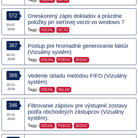
VIZUAL
UCTO
572
Oneskorený zápis dokladov a prázdne
položky pri sieťovej verzii vo windows 7
23.07.
Tagy:
2020
VIZUAL
UCTO
367
Postup pre hromadné generovanie faktúr
(Vizuálny systém)
19.12.
Tagy:
2019
VIZUAL
PODUC
JEDUC
366
Vedenie skladu metódou FIFO (Vizuálny
systém)
19.12.
Tagy:
2019
VIZUAL
SKLAD
346
Filtrovanie zápisov pre výstupné zostavy
podľa obchodných zástupcov (Vizuálny
19.12.
systém).
2019
Tagy:
VIZUAL
PODUC
JEDUC