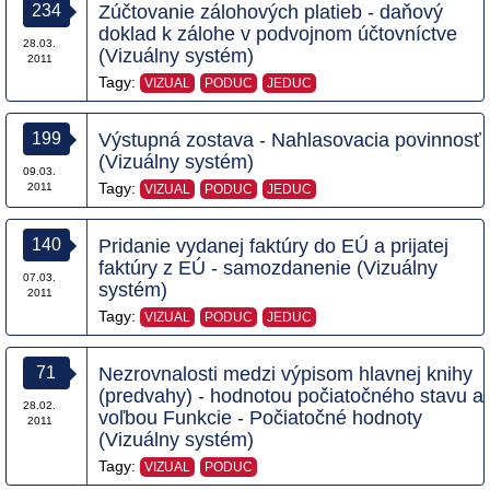
234
Zúčtovanie zálohových platieb - daňový
doklad k zálohe v podvojnom účtovníctve
28.03.
(Vizuálny systém)
2011
Tagy:
VIZUAL
PODUC
JEDUC
199
Výstupná zostava - Nahlasovacia povinnosť
(Vizuálny systém)
09.03.
Tagy:
2011
VIZUAL
PODUC
JEDUC
140
Pridanie vydanej faktúry do EÚ a prijatej
faktúry z EÚ - samozdanenie (Vizuálny
07.03.
systém)
2011
Tagy:
VIZUAL
PODUC
JEDUC
71
Nezrovnalosti medzi výpisom hlavnej knihy
(predvahy) - hodnotou počiatočného stavu a
28.02.
voľbou Funkcie - Počiatočné hodnoty
2011
(Vizuálny systém)
Tagy:
VIZUAL
PODUC