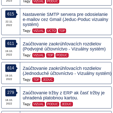
Tagy:
2023
VIZUAL
PODUC
615
Nastavenie SMTP servera pre odosielanie
e-mailov cez Gmail (Jeduc-Poduc vizualny
22.11.
systém)
2022
Tagy:
VIZUAL
UCTO
TOP
611
Zaúčtovanie zaokrúhľovacích rozdielov
(Podvojné účtovníctvo - Vizuálny systém)
19.10.
Tagy:
2022
VIZUAL
TOP
PODUC
614
Zaúčtovanie zaokrúhľovacích rozdielov
(Jednoduché účtovníctvo - Vizuálny systém)
19.10.
Tagy:
2022
TOP
JEDUC
279
Zaúčtovanie tržby z ERP ak časť tržby je
uhradená platobnou kartou.
18.10.
Tagy:
2022
VIZUAL
PODUC
JEDUC