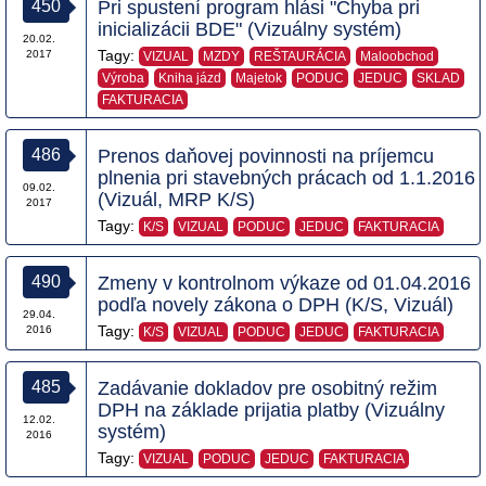
450
Pri spustení program hlási "Chyba pri
inicializácii BDE" (Vizuálny systém)
20.02.
Tagy:
2017
VIZUAL
MZDY
REŠTAURÁCIA
Maloobchod
Výroba
Kniha jázd
Majetok
PODUC
JEDUC
SKLAD
FAKTURACIA
486
Prenos daňovej povinnosti na príjemcu
plnenia pri stavebných prácach od 1.1.2016
09.02.
(Vizuál, MRP K/S)
2017
Tagy:
K/S
VIZUAL
PODUC
JEDUC
FAKTURACIA
490
Zmeny v kontrolnom výkaze od 01.04.2016
podľa novely zákona o DPH (K/S, Vizuál)
29.04.
Tagy:
2016
K/S
VIZUAL
PODUC
JEDUC
FAKTURACIA
485
Zadávanie dokladov pre osobitný režim
DPH na základe prijatia platby (Vizuálny
12.02.
systém)
2016
Tagy:
VIZUAL
PODUC
JEDUC
FAKTURACIA