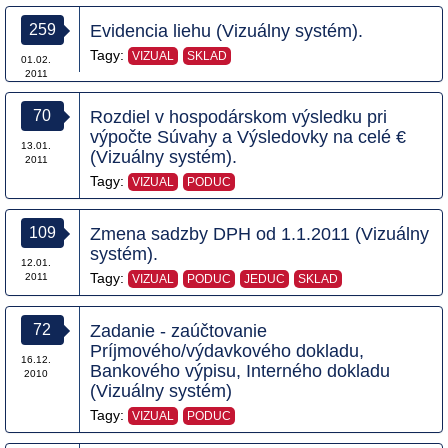
259
Evidencia liehu (Vizuálny systém).
Tagy:
VIZUAL
SKLAD
01.02.
2011
70
Rozdiel v hospodárskom výsledku pri
výpočte Súvahy a Výsledovky na celé €
13.01.
(Vizuálny systém).
2011
Tagy:
VIZUAL
PODUC
109
Zmena sadzby DPH od 1.1.2011 (Vizuálny
systém).
12.01.
Tagy:
2011
VIZUAL
PODUC
JEDUC
SKLAD
72
Zadanie - zaúčtovanie
Príjmového/výdavkového dokladu,
16.12.
Bankového výpisu, Interného dokladu
2010
(Vizuálny systém)
Tagy:
VIZUAL
PODUC