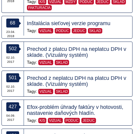
Tagy:
2018
K/S
VIZUAL
MZDY
PODUC
JEDUC
SKLAD
FAKTURACIA
68
Inštalácia sieťovej verzie programu
Tagy:
VIZUAL
PODUC
JEDUC
SKLAD
23.04.
2018
502
Prechod z platcu DPH na neplatcu DPH v
sklade. (Vizuálny systém)
02.10.
Tagy:
2017
VIZUAL
SKLAD
501
Prechod z neplatcu DPH na platcu DPH v
sklade. (Vizuálny systém)
02.10.
Tagy:
2017
VIZUAL
SKLAD
427
Efox-problém úhrady faktúry v hotovosti,
nastavenie daňových hladín.
04.09.
Tagy:
2017
K/S
VIZUAL
PODUC
JEDUC