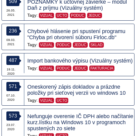
509
POZNÁMKY k účtovnej závierke – modul
Daň z príjmu (Vizuálny systém)
26.05.
Tagy:
2021
VIZUAL
UCTO
PODUC
JEDUC
236
Chybové hlásenie pri spustení programu
"Chyba pri otvorení súboru Firloc.db"
09.03.
Tagy:
2021
VIZUAL
PODUC
JEDUC
SKLAD
487
Import bankového výpisu (Vizuálny systém)
Tagy:
VIZUAL
PODUC
JEDUC
FAKTURACIA
19.11.
2020
571
Oneskorený zápis dokladov a prázdne
položky pri sieťovej verzii vo windows 10
07.10.
Tagy:
2020
VIZUAL
UCTO
573
Nefunguje overenie IČ DPH alebo načítanie
kurz.lístku na Windows 10 v programoch
23.07.
spustených zo siete
2020
Tagy: