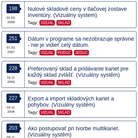
198
Nulové skladové ceny v tlačovej zostave
Inventúry. (Vizuálny system)
02.04.
Tagy:
2008
VIZUAL
SKLAD
251
Dátum v programe sa nezobrazuje správne
- nie je vidieť celý dátum.
07.03.
Tagy:
2007
VIZUAL
PODUC
JEDUC
228
Preferovaný sklad a pridávanie kariet pre
každý sklad zvlášť. (Vizuálny systém)
16.11.
Tagy:
2006
VIZUAL
SKLAD
227
Export a import skladových kariet a
pohybov. (Vizuálny systém)
09.11.
Tagy:
2006
VIZUAL
SKLAD
203
Ako postupovať pri tvorbe multikariet.
(Vizuálny systém)
09.11.