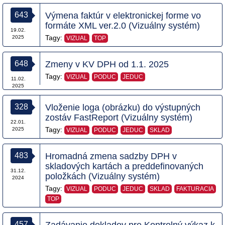
643
Výmena faktúr v elektronickej forme vo
formáte XML ver.2.0 (Vizuálny systém)
19.02.
Tagy:
2025
VIZUAL
TOP
648
Zmeny v KV DPH od 1.1. 2025
Tagy:
VIZUAL
PODUC
JEDUC
11.02.
2025
328
Vloženie loga (obrázku) do výstupných
zostáv FastReport (Vizuálny systém)
22.01.
Tagy:
2025
VIZUAL
PODUC
JEDUC
SKLAD
483
Hromadná zmena sadzby DPH v
skladových kartách a preddefinovaných
31.12.
položkách (Vizuálny systém)
2024
Tagy:
VIZUAL
PODUC
JEDUC
SKLAD
FAKTURACIA
TOP
457