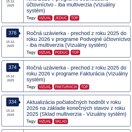
15.12.
účtovníctvo - iba multiverzia (Vizuálny
2025
systém)
Tagy:
VIZUAL
JEDUC
TOP
376
Ročná uzávierka - prechod z roku 2025 do
roku 2026 v programe Podvojné účtovníctvo
15.12.
- iba multiverzia (Vizuálny systém)
2025
Tagy:
VIZUAL
PODUC
TOP
374
Ročná uzávierka - prechod z roku 2025 do
roku 2026 v programe Fakturácia (Vizuálny
15.12.
systém)
2025
Tagy:
VIZUAL
FAKTURACIA
TOP
334
Aktualizácia počiatočných hodnôt v roku
2026 na základe konečných stavov z roku
15.12.
2025 (Sklad multiverzia - Vizuálny systém)
2025
Tagy:
VIZUAL
SKLAD