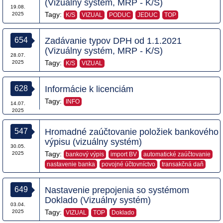
(Vizuálny systém, MRP - K/S)
19.08.
Tagy:
2025
K/S
VIZUAL
PODUC
JEDUC
TOP
654
Zadávanie typov DPH od 1.1.2021
(Vizuálny systém, MRP - K/S)
28.07.
Tagy:
2025
K/S
VIZUAL
628
Informácie k licenciám
Tagy:
INFO
14.07.
2025
547
Hromadné zaúčtovanie položiek bankového
výpisu (vizuálny systém)
30.05.
Tagy:
2025
bankový výpis
import BV
automatické zaúčtovanie
nastavenie banka
povojné účtovníctvo
transakčná daň
649
Nastavenie prepojenia so systémom
Doklado (Vizuálny systém)
03.04.
Tagy:
2025
VIZUAL
TOP
Doklado