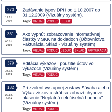
270
Zadávanie typov DPH od 1.10.2007 do
31.12.2009 (Vizuálny systém).
19.01.
Tagy:
2010
VIZUAL
PODUC
JEDUC
381
Ako vypnúť zobrazovanie informatívnej
čiastky v SKK na dokladoch (Účtovníctvo,
05.01.
Fakturácia, Sklad - Vizuálny systém)
2010
Tagy:
VIZUAL
PODUC
JEDUC
SKLAD
FAKTURACIA
379
Editácia výkazov - použitie účtov vo
výkazoch (Vizuálny systém)
28.12.
Tagy:
2009
VIZUAL
PODUC
182
Pri zvolení výstupnej zostavy Súvaha alebo
Výkaz ziskov a strát sa zobrazí chybové
28.12.
hlásenie "Neplatná celočíselná hodnota".
2009
(Vizuálny systém)
Tagy:
VIZUAL
PODUC