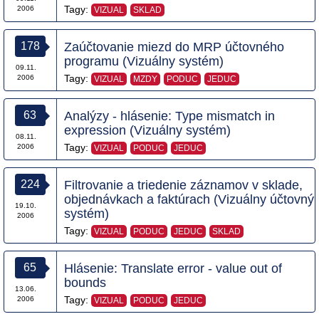
Tagy:
2006
VIZUAL
SKLAD
178
Zaúčtovanie miezd do MRP účtovného
programu (Vizuálny systém)
09.11.
Tagy:
2006
VIZUAL
MZDY
PODUC
JEDUC
63
Analýzy - hlásenie: Type mismatch in
expression (Vizuálny systém)
08.11.
Tagy:
2006
VIZUAL
PODUC
JEDUC
224
Filtrovanie a triedenie záznamov v sklade,
objednávkach a faktúrach (Vizuálny účtovný
19.10.
systém)
2006
Tagy:
VIZUAL
PODUC
JEDUC
SKLAD
65
Hlásenie: Translate error - value out of
bounds
13.06.
Tagy:
2006
VIZUAL
PODUC
JEDUC