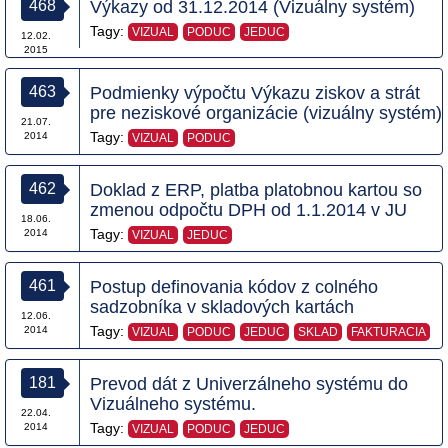
468
Výkazy od 31.12.2014 (Vizuálny systém)
Tagy:
VIZUAL
PODUC
JEDUC
12.02.
2015
463
Podmienky výpočtu Výkazu ziskov a strát
pre neziskové organizácie (vizuálny systém)
21.07.
Tagy:
2014
VIZUAL
PODUC
462
Doklad z ERP, platba platobnou kartou so
zmenou odpočtu DPH od 1.1.2014 v JU
18.06.
Tagy:
2014
VIZUAL
JEDUC
461
Postup definovania kódov z colného
sadzobníka v skladových kartách
12.06.
Tagy:
2014
VIZUAL
PODUC
JEDUC
SKLAD
FAKTURACIA
181
Prevod dát z Univerzálneho systému do
Vizuálneho systému.
22.04.
Tagy:
2014
VIZUAL
PODUC
JEDUC