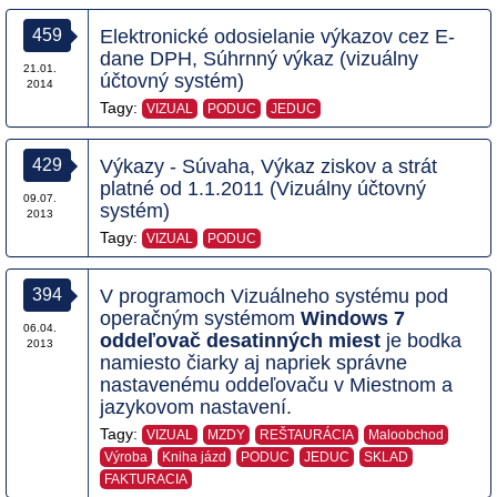
459
Elektronické odosielanie výkazov cez E-
dane DPH, Súhrnný výkaz (vizuálny
21.01.
účtovný systém)
2014
Tagy:
VIZUAL
PODUC
JEDUC
429
Výkazy - Súvaha, Výkaz ziskov a strát
platné od 1.1.2011 (Vizuálny účtovný
09.07.
systém)
2013
Tagy:
VIZUAL
PODUC
394
V programoch Vizuálneho systému pod
operačným systémom
Windows 7
06.04.
oddeľovač desatinných miest
je bodka
2013
namiesto čiarky aj napriek správne
nastavenému oddeľovaču v Miestnom a
jazykovom nastavení.
Tagy:
VIZUAL
MZDY
REŠTAURÁCIA
Maloobchod
Výroba
Kniha jázd
PODUC
JEDUC
SKLAD
FAKTURACIA