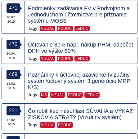
471
Podmienky zadávania FV v Podvojnom a
Jednoduchom účtovníctve pre priznanie
10.07.
systému MOSS
2015
Tagy:
VIZUAL
PODUC
JEDUC
470
Účtovanie 80% napr. nákup PHM, odpočet
DPH vo výške 80%
20.04.
Tagy:
2015
VIZUAL
PODUC
JEDUC
469
Poznámky k účtovnej uzávierke (vizuálny
systém/účtovný systém 3.generácie MRP
18.02.
K/S)
2015
Tagy:
K/S
VIZUAL
PODUC
JEDUC
231
Čo robiť keď nesúhlasí SÚVAHA a VÝKAZ
ZISKOV A STRÁT? (Vizuálny systém)
12.02.
Tagy:
2015
VIZUAL
PODUC