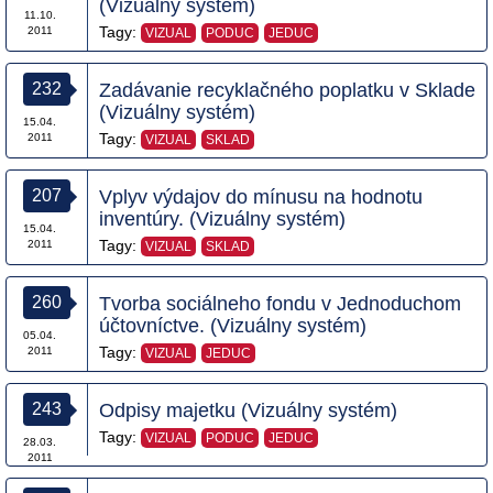
(Vizuálny systém)
11.10.
Tagy:
2011
VIZUAL
PODUC
JEDUC
232
Zadávanie recyklačného poplatku v Sklade
(Vizuálny systém)
15.04.
Tagy:
2011
VIZUAL
SKLAD
207
Vplyv výdajov do mínusu na hodnotu
inventúry. (Vizuálny systém)
15.04.
Tagy:
2011
VIZUAL
SKLAD
260
Tvorba sociálneho fondu v Jednoduchom
účtovníctve. (Vizuálny systém)
05.04.
Tagy:
2011
VIZUAL
JEDUC
243
Odpisy majetku (Vizuálny systém)
Tagy:
VIZUAL
PODUC
JEDUC
28.03.
2011