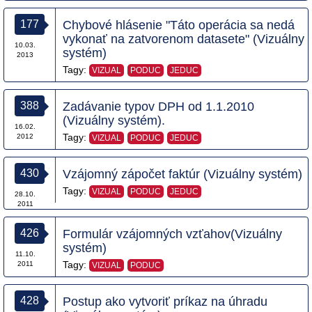
177
Chybové hlásenie "Táto operácia sa nedá
vykonať na zatvorenom datasete" (Vizuálny
10.03.
systém)
2013
Tagy:
VIZUAL
PODUC
JEDUC
388
Zadávanie typov DPH od 1.1.2010
(Vizuálny systém).
16.02.
Tagy:
2012
VIZUAL
PODUC
JEDUC
430
Vzájomný zápočet faktúr (Vizuálny systém)
Tagy:
VIZUAL
PODUC
JEDUC
28.10.
2011
426
Formulár vzájomných vzťahov(Vizuálny
systém)
11.10.
Tagy:
2011
VIZUAL
PODUC
428
Postup ako vytvoriť príkaz na úhradu