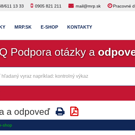
48/611 13 33
0905 821 211
mail@mrp.sk
Pracovné dn
KY
MRP.SK
E-SHOP
KONTAKTY
Q Podpora otázky a
odpov
a a odpoveď
e-shop