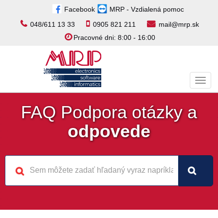
Facebook
MRP - Vzdialená pomoc
048/611 13 33
0905 821 211
mail@mrp.sk
Pracovné dni: 8:00 - 16:00
Toggl
navig
FAQ Podpora otázky a
odpovede