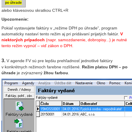
po úhrade
alebo klávesovou skratkou CTRL+R
Upozornenie:
Pokiaľ vystavujete faktúry v „režime DPH po úhrade“, program
automaticky nastaví tento režim aj pri pridávaní prijatých faktúr.
V
niektorých prípadoch
(napr. samozdanenie, dobropisy...) je nutné
tento režim vypnúť – viď zákon o DPH.
3.
V agende FV sú pre lepšiu prehľadnosť jednotlivé faktúry
v konkrétnych režimoch farebne rozlíšené.
Režim platcu DPH – po
úhrade
je zvýraznený
žltou farbou
.