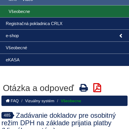
Všeobecne
Registračná pokladnica CRLX
e-shop
Všeobecné
eKASA
Otázka a odpoveď
FAQ
Vizuálny systém
Všeobecne
Zadávanie dokladov pre osobitný
485
režim DPH na základe prijatia platby