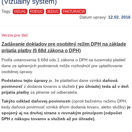
(Vizuálny systém)
Tagy:
VIZUAL
PODUC
JEDUC
FAKTURACIA
Dátum upravy:
12.02. 2016
Verzia pre tlač
Zadávanie dokladov pre osobitný režim DPH na základe
prijatia platby
(§ 68d zákona o DPH)
Podľa ustanovenia § 68d ods.1 zákona o DPH sa tuzemský platiteľ
dane za splnených podmienok môže rozhodnúť pre uplatňovanie
osobitnej úpravy.
Podstatou tejto úpravy
je, že platiteľovi dane vzniká
daňová
povinnosť
z dodania tovarov a služieb
( po úhrade) teda až v deň
prijatia
platby
za plnenie od odberateľa.
Takýto odklad daňovej povinnosti
(oproti bežnému režimu DPH,
kedy daňová povinnosť vzniká dňom dodania tovaru, alebo služby)
je
spojený aj na druhej strane s rovnakým princípom (odpočet
DPH z nákupu tovarov a služieb až po úhrade).