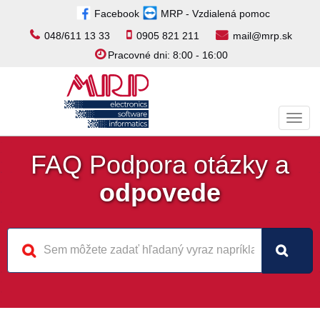
Facebook
MRP - Vzdialená pomoc
048/611 13 33
0905 821 211
mail@mrp.sk
Pracovné dni: 8:00 - 16:00
Toggl
navig
FAQ Podpora otázky a
odpovede