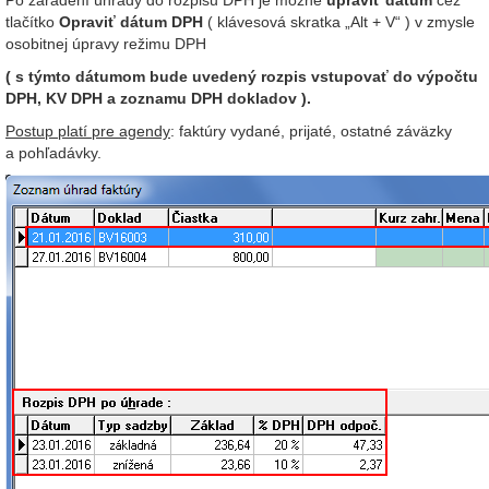
Po zaradení úhrady do rozpisu DPH je možné
upraviť dátum
cez
tlačítko
Opraviť dátum DPH
( klávesová skratka „Alt + V“ ) v zmysle
osobitnej úpravy režimu DPH
( s týmto dátumom bude uvedený rozpis vstupovať do výpočtu
DPH, KV DPH a zoznamu DPH dokladov ).
Postup platí pre agendy
: faktúry vydané, prijaté, ostatné záväzky
a pohľadávky.