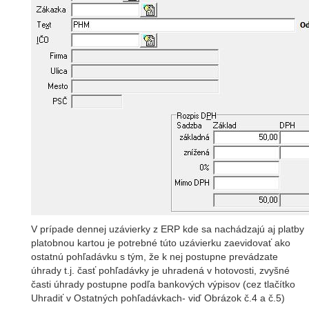
V prípade dennej uzávierky z ERP kde sa nachádzajú aj platby
platobnou kartou je potrebné túto uzávierku zaevidovať ako
ostatnú pohľadávku s tým, že k nej postupne prevádzate
úhrady t.j. časť pohľadávky je uhradená v hotovosti, zvyšné
časti úhrady postupne podľa bankových výpisov (cez tlačítko
Uhradiť v Ostatných pohľadávkach- viď Obrázok č.4 a č.5)