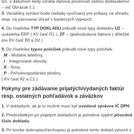
tzn. s dátumom kedy vznikla daňová povinnosť vášmu dodávateľovi
– viď Obrázok č.1
3.
Variabilný symbol bude naďalej využívaný pre príkazy na úhradu,
resp. na párovanie úhrad v bankových výpisoch.
4.
Do číselníka
TYP DOKLADU
pribudli nové typy dokladov
UZ
–
uzávierka ERP ( KV časť D1 ),
ZF
– zjednodušená faktúra ( dôležité
pre KV časť B3 a D2 )
5.
Do číselníka
typov položiek
pribudli nové typy položiek:
_M
- Mobilné telefóny,
_I
- Integrované obvody,
_K
- Kovy,
_P
- Poľnohospodárske plodiny
( KV časť A2 a C1 )
Pokyny pre zádávanie prijatých/vydaných faktúr
resp. ostatných pohľadávok a záväzkov
1.
V dokladoch, ak je to možné musí byť
uvedené správne IČ DPH
;
2.
Predovšetkým pri prijatých dokladoch je potrebné vyplniť
pôvodné
číslo dokladu
;
3.
Pri tvorbe dobropisu/ťarchopisu je potrebné tento doklad vytvoriť z