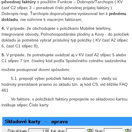
pôvodnej faktúry
s použitím Funkcie – Dobropis/Ťarchopis ( KV
časť C2 stĺpec 3 – poradové číslo pôvodnej prijatej faktúry ).
Dobropis resp. Ťarchopis doporučujeme vystavovať len k
jednému
dokladu
, nie súhrnne k viacerým faktúram;
4.
V prípade, že obchodujete s položkami Mobilné telefóny,
Integrované obvody, Poľnohospodárske plodiny a Kovy - do položiek
dokladu je potrebné vybrať príslušný typ položky ( KV časť A2 stĺpec
6, časť C1 stĺpec 8);
5.
V prípade, že potrebujete uvádzať aj v KV časť A2 stĺpec 5 alebo
C1 stĺpec 7 tzn. číselný kód podľa Spoločného colného sadzobníka
možete postupovať dvomi spôsobmi:
5.1. prepojiť výber položiek faktúry so skladom - vtedy sú
hodnoty prenášané priamo zo skladu tzn. aj kód CS, vid bližšie FAQ
461
Vo faktúre, v položkách faktúry prepojenie so skladovou kartou
indikuje stĺpec Číslo karty