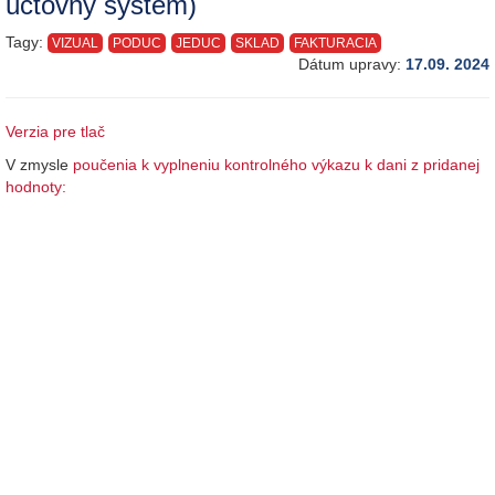
účtovný systém)
Tagy:
VIZUAL
PODUC
JEDUC
SKLAD
FAKTURACIA
Dátum upravy:
17.09. 2024
Verzia pre tlač
V zmysle
poučenia k vyplneniu kontrolného výkazu k dani z pridanej
hodnoty: