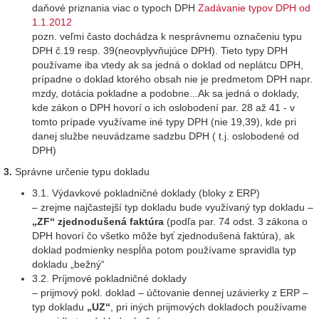
daňové priznania viac o typoch DPH
Zadávanie typov DPH od
1.1.2012
pozn. veľmi často dochádza k nesprávnemu označeniu typu
DPH č.19 resp. 39(neovplyvňujúce DPH). Tieto typy DPH
používame iba vtedy ak sa jedná o doklad od neplátcu DPH,
prípadne o doklad ktorého obsah nie je predmetom DPH napr.
mzdy, dotácia pokladne a podobne...Ak sa jedná o doklady,
kde zákon o DPH hovorí o ich oslobodení par. 28 až 41 - v
tomto prípade využívame iné typy DPH (nie 19,39), kde pri
danej službe neuvádzame sadzbu DPH ( t.j. oslobodené od
DPH)
3.
Správne určenie typu dokladu
3.1. Výdavkové pokladničné doklady (bloky z ERP)
– zrejme najčastejší typ dokladu bude využívaný typ dokladu –
„ZF“ zjednodušená faktúra
(podľa par. 74 odst. 3 zákona o
DPH hovorí čo všetko môže byť zjednodušená faktúra), ak
doklad podmienky nespĺňa potom používame spravidla typ
dokladu „bežný“
3.2. Príjmové pokladničné doklady
– prijmový pokl. doklad – účtovanie dennej uzávierky z ERP –
typ dokladu
„UZ“
, pri iných prijmových dokladoch používame