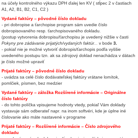
na účely kontrolného výkazu DPH ďalej len KV ( stĺpec 2 v častiach
A1, A2, B1, B2, C1, C2 )
Vydané faktúry – pôvodné číslo dokladu
- pri dobropise a ťarchopise program sám uvedie číslo
dobropisovaného resp. ťarchopisovaného dokladu.
(postup vytvorenia dobropisu/ťarchopisu je uvedený nižšie v časti
Pokyny pre zádávanie prijatých/vydaných faktúr...
v bode
3.
- pokiaľ nie je možné vytvoriť dobropis/ťarchopis podľa vyššie
uvedeného postupu tzn. ak sa zdrojový doklad nenachádza v dátach
je číslo možné upraviť
Prijaté faktúry – pôvodné číslo dokladu
- uvádza sa celé číslo dodávateľskej faktúry vrátane lomítok,
pomlčiek, písmen, bez medzier
Vydané faktúry – záložka Rozšírené informácie – Originálne
číslo faktúry
- do tohto políčka vpisujeme hodnoty vtedy, pokiaľ Vám doklady
vystavuje sám odberateľ napr. na inom softvéri, kde je úplne iné
číslovanie ako máte nastavené v programe
Prijaté faktúry – Rozšírené informácie – Číslo zdrojového
dokladu