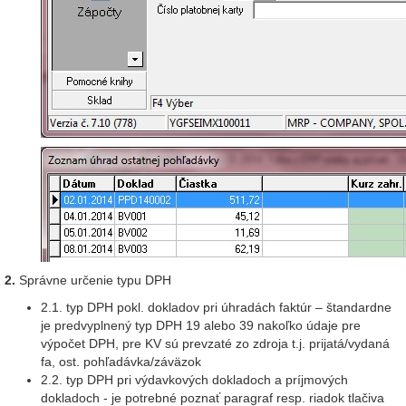
2.
Správne určenie typu DPH
2.1. typ DPH pokl. dokladov pri úhradách faktúr – štandardne
je predvyplnený typ DPH 19 alebo 39 nakoľko údaje pre
výpočet DPH, pre KV sú prevzaté zo zdroja t.j. prijatá/vydaná
fa, ost. pohľadávka/záväzok
2.2. typ DPH pri výdavkových dokladoch a príjmových
dokladoch - je potrebné poznať paragraf resp. riadok tlačiva