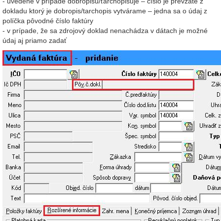
- uvedené v prípade dobropisu/ťarchopisuje – číslo je prevzaté z
dokladu ktorý je dobropis/tarchopis vytvárame – jedna sa o údaj z
políčka pôvodné číslo faktúry
- v prípade, že sa zdrojový doklad nenachádza v dátach je možné
údaj aj priamo zadať