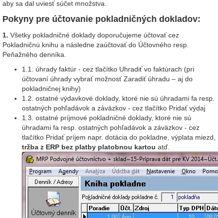
aby sa dal uviesť súčet množstva.
Pokyny pre účtovanie pokladničných dokladov:
1.
Všetky pokladničné doklady doporučujeme účtovať cez
Pokladničnú knihu a následne zaúčtovať do Účtovného resp.
Peňažného denníka.
1.1. úhrady faktúr - cez tlačítko Uhradiť vo faktúrach (pri
účtovaní úhrady vybrať možnosť Zaradiť úhradu – aj do
pokladničnej knihy)
1.2. ostatné výdavkové doklady, ktoré nie sú úhradami fa resp.
ostatných pohľadávok a záväzkov - cez tlačítko Pridať výdaj
1.3. ostatné príjmové pokladničné doklady, ktoré nie sú
úhradami fa resp. ostatných pohľadávok a záväzkov - cez
tlačítko Pridať príjem napr. dotácia do pokladne, výplata miezd,
tržba z ERP bez platby platobnou kartou
atď.