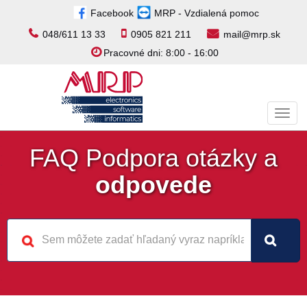
Facebook
MRP - Vzdialená pomoc
048/611 13 33
0905 821 211
mail@mrp.sk
Pracovné dni: 8:00 - 16:00
Toggl
navig
FAQ Podpora otázky a
odpovede