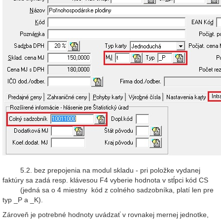
5.2. bez prepojenia na modul skladu - pri položke vydanej
faktúry sa zadá resp. klávesou F4 vyberie hodnota v stĺpci kód CS
(jedná sa o 4 miestny kód z colného sadzobníka, platí len pre
typ _P a _K).
Zároveň je potrebné hodnoty uvádzať v rovnakej mernej jednotke,