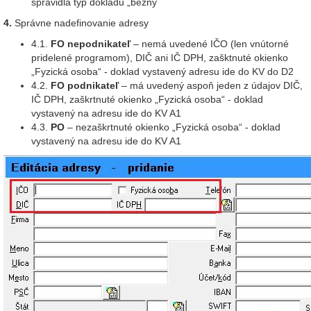
spravidla typ dokladu „bežný
4.
Správne nadefinovanie adresy
4.1.
FO nepodnikateľ
– nemá uvedené IČO (len vnútorné
pridelené programom), DIČ ani IČ DPH, zašktnuté okienko
„Fyzická osoba“ - doklad vystavený adresu ide do KV do D2
4.2.
FO podnikateľ
– má uvedený aspoň jeden z údajov DIČ,
IČ DPH, zaškrtnuté okienko „Fyzická osoba“ - doklad
vystavený na adresu ide do KV A1
4.3.
PO
– nezaškrtnuté okienko „Fyzická osoba“ - doklad
vystavený na adresu ide do KV A1