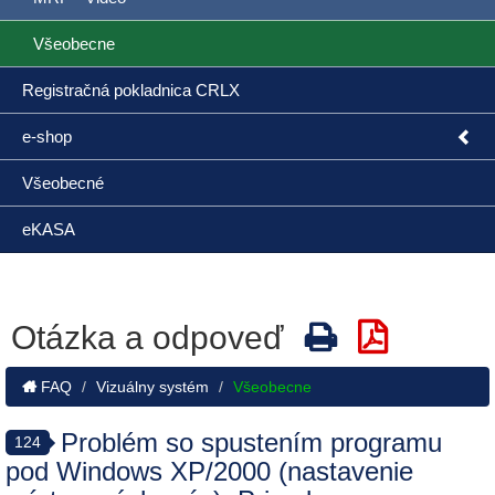
Všeobecne
Registračná pokladnica CRLX
e-shop
Všeobecné
eKASA
Otázka a odpoveď
FAQ
Vizuálny systém
Všeobecne
Problém so spustením programu
124
pod Windows XP/2000 (nastavenie