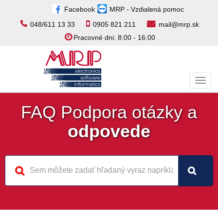
Facebook
MRP - Vzdialená pomoc
048/611 13 33
0905 821 211
mail@mrp.sk
Pracovné dni: 8:00 - 16:00
Toggl
navig
FAQ Podpora otázky a
odpovede