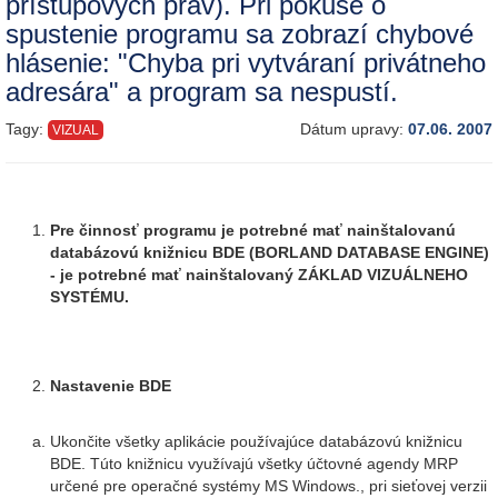
prístupových práv). Pri pokuse o
spustenie programu sa zobrazí chybové
hlásenie: "Chyba pri vytváraní privátneho
adresára" a program sa nespustí.
Tagy:
Dátum upravy:
07.06. 2007
VIZUAL
Pre činnosť programu je potrebné mať nainštalovanú
databázovú knižnicu BDE (BORLAND DATABASE ENGINE)
- je potrebné mať nainštalovaný ZÁKLAD VIZUÁLNEHO
SYSTÉMU.
Nastavenie BDE
Ukončite všetky aplikácie používajúce databázovú knižnicu
BDE. Túto knižnicu využívajú všetky účtovné agendy MRP
určené pre operačné systémy MS Windows., pri sieťovej verzii