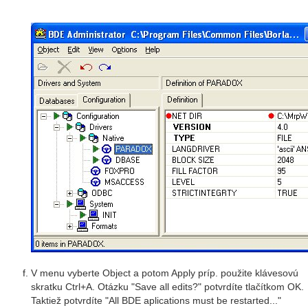
V menu vyberte Object a potom Apply príp. použite klávesovú
skratku Ctrl+A. Otázku "Save all edits?" potvrdíte tlačítkom OK.
Taktiež potvrdíte "All BDE aplications must be restarted..."