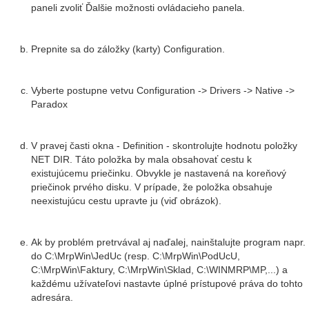
paneli zvoliť Ďalšie možnosti ovládacieho panela.
Prepnite sa do záložky (karty) Configuration.
Vyberte postupne vetvu Configuration -> Drivers -> Native ->
Paradox
V pravej časti okna - Definition - skontrolujte hodnotu položky
NET DIR. Táto položka by mala obsahovať cestu k
existujúcemu priečinku. Obvykle je nastavená na koreňový
priečinok prvého disku. V prípade, že položka obsahuje
neexistujúcu cestu upravte ju (viď obrázok).
Ak by problém pretrvával aj naďalej, nainštalujte program napr.
do C:\MrpWin\JedUc (resp. C:\MrpWin\PodUcU,
C:\MrpWin\Faktury, C:\MrpWin\Sklad, C:\WINMRP\MP,...) a
každému užívateľovi nastavte úplné prístupové práva do tohto
adresára.