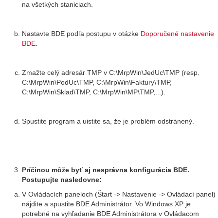
na všetkých staniciach.
Nastavte BDE podľa postupu v otázke
Doporučené nastavenie
BDE
.
Zmažte celý adresár TMP v C:\MrpWin\JedUc\TMP (resp.
C:\MrpWin\PodUc\TMP, C:\MrpWin\Faktury\TMP,
C:\MrpWin\Sklad\TMP, C:\MrpWin\MP\TMP,...).
Spustite program a uistite sa, že je problém odstránený.
Príčinou môže byť aj nesprávna konfigurácia BDE.
Postupujte nasledovne:
V Ovládacích paneloch (Štart -> Nastavenie -> Ovládací panel)
nájdite a spustite BDE Administrátor. Vo Windows XP je
potrebné na vyhľadanie BDE Administrátora v Ovládacom