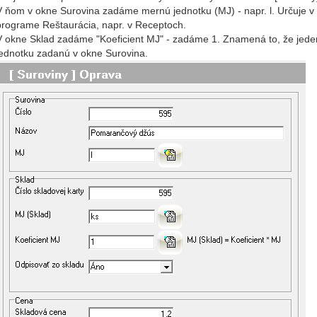
V ňom v okne Surovina zadáme mernú jednotku (MJ) - napr. l. Určuje v
programe Reštaurácia, napr. v Receptoch.
V okne Sklad zadáme "Koeficient MJ" - zadáme 1. Znamená to, že jeden 
jednotku zadanú v okne Surovina.