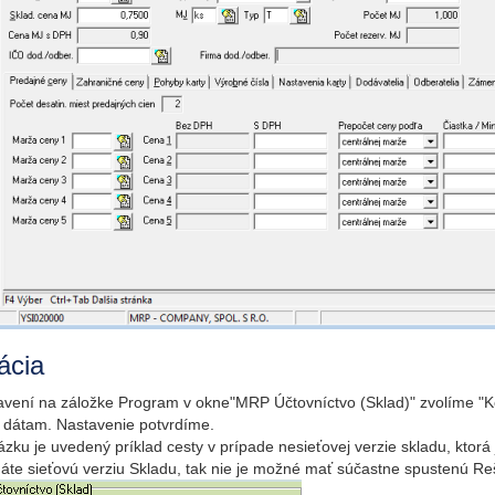
ácia
avení na záložke Program v okne"MRP Účtovníctvo (Sklad)" zvolíme 
k dátam. Nastavenie potvrdíme.
zku je uvedený príklad cesty v prípade nesieťovej verzie skladu, ktorá
áte sieťovú verziu Skladu, tak nie je možné mať súčastne spustenú Reš