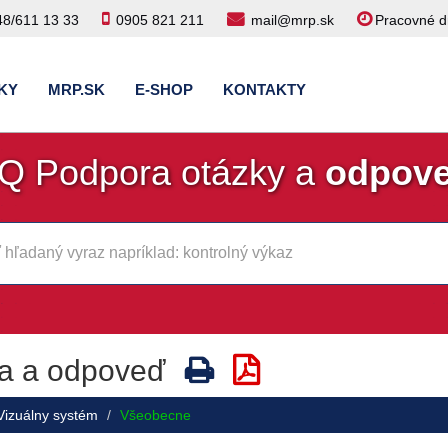
48/611 13 33
0905 821 211
mail@mrp.sk
Pracovné dn
KY
MRP.SK
E-SHOP
KONTAKTY
Q Podpora otázky a
odpov
a a odpoveď
Vizuálny systém
Všeobecne