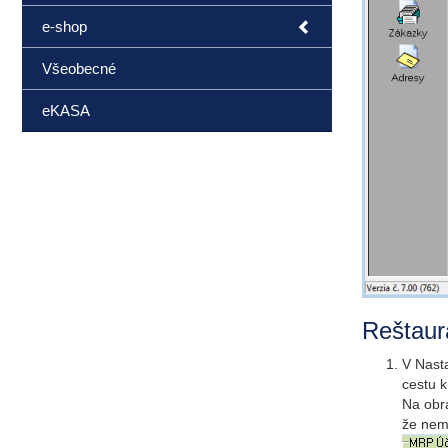
e-shop
Všeobecné
eKASA
Reštaur
V Nast
cestu 
Na obrá
že nem