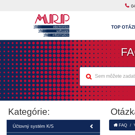
0
TOP OTÁZ
FA
Kategórie:
Otázk
FAQ
Účtovný systém K/S