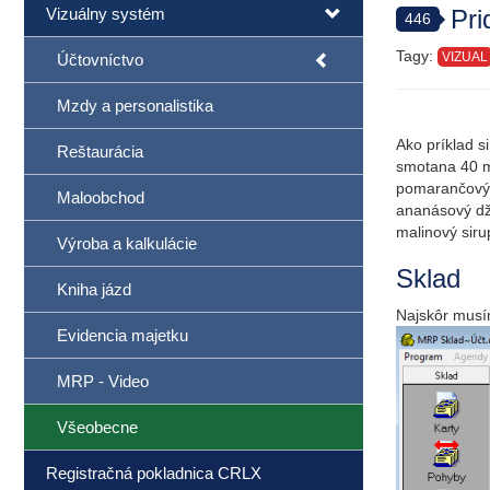
Vizuálny systém
Pri
446
Tagy:
VIZUAL
Účtovníctvo
Mzdy a personalistika
Ako príklad si
Reštaurácia
smotana 40 
pomarančový
Maloobchod
ananásový dž
malinový siru
Výroba a kalkulácie
Sklad
Kniha jázd
Najskôr musím
Evidencia majetku
MRP - Video
Všeobecne
Registračná pokladnica CRLX