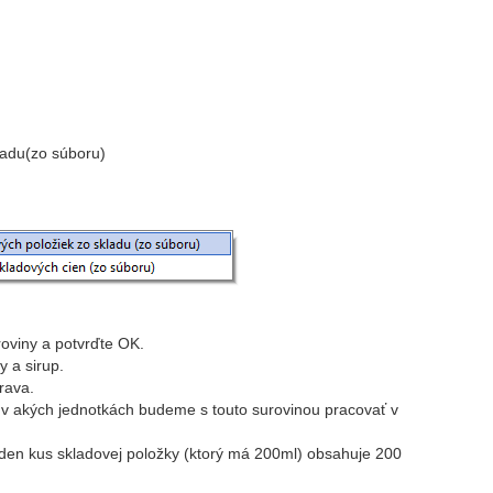
ladu(zo súboru)
oviny a potvrďte OK.
 a sirup.
rava.
 v akých jednotkách budeme s touto surovinou pracovať v
den kus skladovej položky (ktorý má 200ml) obsahuje 200