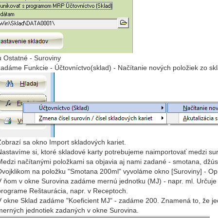
 Ostatné - Suroviny
zadáme Funkcie - Účtovníctvo(sklad) - Načítanie nových položiek zo sk
Zobrazí sa okno Import skladových kariet.
Nastavíme si, ktoré skladové karty potrebujeme naimportovať medzi sur
Medzi načítanými položkami sa objavia aj nami zadané - smotana, džúsy
Dvojklikom na položku "Smotana 200ml" vyvoláme okno [Suroviny] - Op
V ňom v okne Surovina zadáme mernú jednotku (MJ) - napr. ml. Určuje
programe Reštaurácia, napr. v Receptoch.
V okne Sklad zadáme "Koeficient MJ" - zadáme 200. Znamená to, že je
merných jednotiek zadaných v okne Surovina.