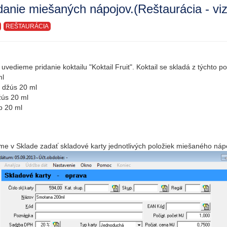
danie miešaných nápojov.(Reštaurácia - vi
REŠTAURÁCIA
 uvedieme pridanie koktailu "Koktail Fruit". Koktail se skladá z týchto po
ml
 džús 20 ml
ús 20 ml
p 20 ml
e v Sklade zadať skladové karty jednotlivých položiek miešaného náp