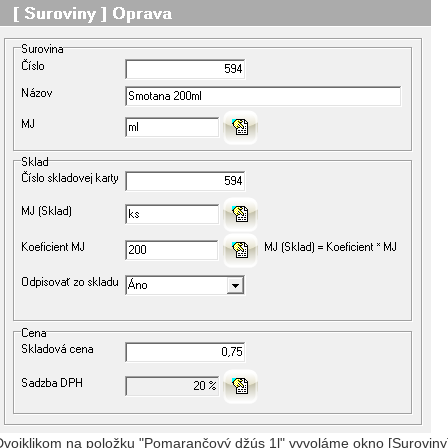
Dvojklikom na položku "Pomarančový džús 1l" vyvoláme okno [Suroviny