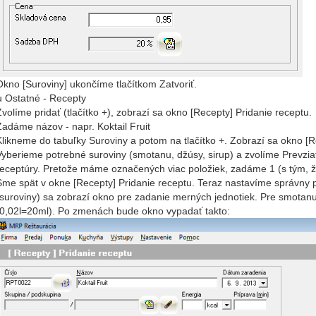
Okno [Suroviny] ukončíme tlačítkom Zatvoriť.
 Ostatné - Recepty
Zvolíme pridať (tlačítko +), zobrazí sa okno [Recepty] Pridanie receptu.
Zadáme názov - napr. Koktail Fruit
Klikneme do tabuľky Suroviny a potom na tlačítko +. Zobrazí sa okno [R
Vyberieme potrebné suroviny (smotanu, džúsy, sirup) a zvolíme Prevzi
receptúry. Pretože máme označených viac položiek, zadáme 1 (s tým, 
Sme spät v okne [Recepty] Pridanie receptu. Teraz nastavíme správny po
(suroviny) sa zobrazí okno pre zadanie merných jednotiek. Pre smotan
(0,02l=20ml). Po zmenách bude okno vypadať takto: