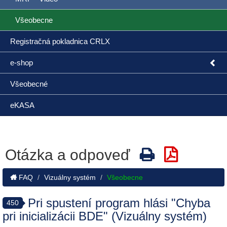
Všeobecne
Registračná pokladnica CRLX
e-shop
Všeobecné
eKASA
Otázka a odpoveď
FAQ
Vizuálny systém
Všeobecne
Pri spustení program hlási "Chyba
450
pri inicializácii BDE" (Vizuálny systém)