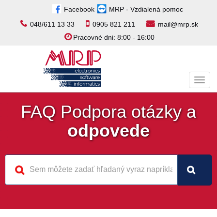
Facebook
MRP - Vzdialená pomoc
048/611 13 33
0905 821 211
mail@mrp.sk
Pracovné dni: 8:00 - 16:00
Toggl
navig
FAQ Podpora otázky a
odpovede