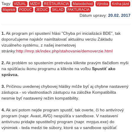
Tagy:
VIZUAL
MZDY
REŠTAURÁCIA
Maloobchod
Výroba
Kniha jázd
Majetok
PODUC
JEDUC
SKLAD
FAKTURACIA
Dátum upravy:
20.02. 2017
1.
Ak program pri spustení hlási "Chyba pri inicializácii BDE", tak
doporučujeme najskôr nainštalovať aktuálnu verziu Základu
vizuálneho systému, z našej inernetovej
stránky:
http://mrp.sk/index.php/stahovanie/demoverzie.html
2.
Ak problém so spustením pretrváva kliknite pravým tlačidlom myši
na spúšťaciu ikonu programu a kliknite na voľbu
Spustiť ako
správca.
3.
Príčinou uvedenej chybovej hlášky môže byť aj chybne nastavený
zástupca - vo vlastnostiach zástupcu na záložke Kompatibilita
nesmie byť nastavený režim kompatibility.
4.
Ak ani potom nejde program spustiť, tak overte, či ho antivírový
program (napr. Avast, AVG) nespúšťa v sandboxe. V nastavení
antivírusu pridajte spustiteľný program (napr. mrpjus.exe) do
výnimiek - teda medzi tie súbory, ktoré sa v sandboxe spúšťať