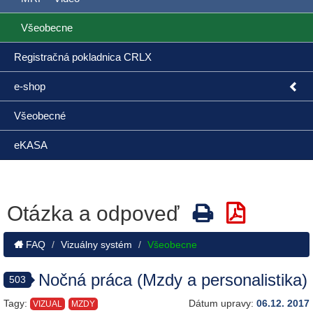
Všeobecne
Registračná pokladnica CRLX
e-shop
Všeobecné
eKASA
Otázka a odpoveď
FAQ
Vizuálny systém
Všeobecne
Nočná práca (Mzdy a personalistika)
503
Tagy:
Dátum upravy:
06.12. 2017
VIZUAL
MZDY