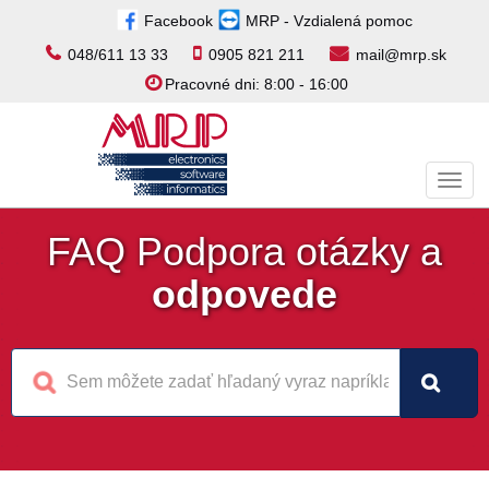
Facebook
MRP - Vzdialená pomoc
048/611 13 33
0905 821 211
mail@mrp.sk
Pracovné dni: 8:00 - 16:00
Toggl
navig
FAQ Podpora otázky a
odpovede