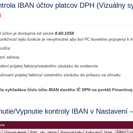
trola IBAN účtov platcov DPH (Vizuálny s
 účtov je dostupná od verzie
8.60.1058
unkčnosť tejto funkcie je nevyhnutné aby bol PC korektne pripojený k i
púšťa:
daní adresy,
adení prijatej faktúry/ostatného záväzku do evidencie
aďovaní prijatej faktúry/ ostatného záväzku do príkazu na úhradu
la vyhľadáva číslo účtu IBAN daného IČ DPH na portáli Finančnej
utie/Vypnutie kontroly IBAN v Nastavení 