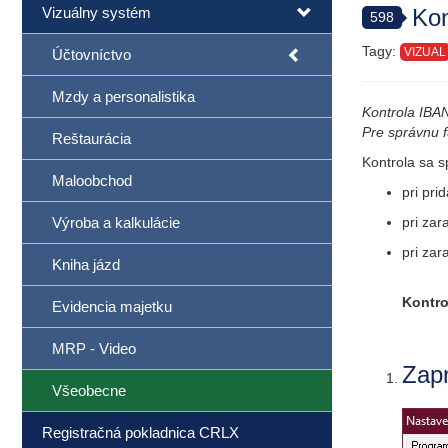
Vizuálny systém
Kon
598
Tagy:
VIZUAL
Účtovníctvo
Mzdy a personalistika
Kontrola IBAN
Pre správnu f
Reštaurácia
Kontrola sa s
Maloobchod
pri pri
Výroba a kalkulácie
pri zar
pri zar
Kniha jázd
Kontro
Evidencia majetku
MRP - Video
Zapn
Všeobecne
Registračná pokladnica CRLX