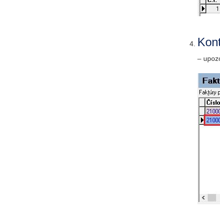
Kont
– upoz