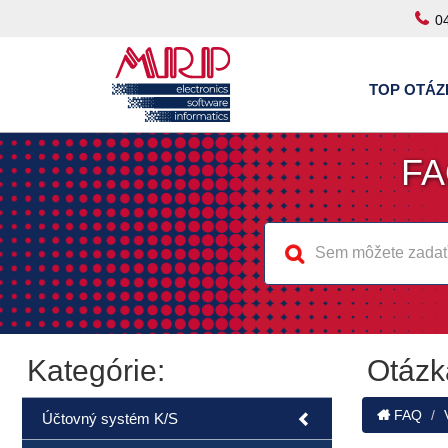
0
TOP OTÁZ
FA
Kategórie:
Otázk
FAQ
Účtovný systém K/S