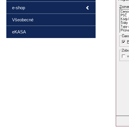
e-shop
Všeobecné
eKASA