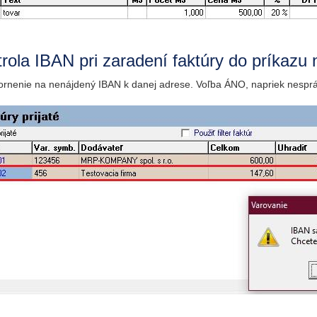
rola IBAN pri zaradení faktúry do príkazu
ornenie na nenájdený IBAN k danej adrese. Voľba ÁNO, napriek nesprá