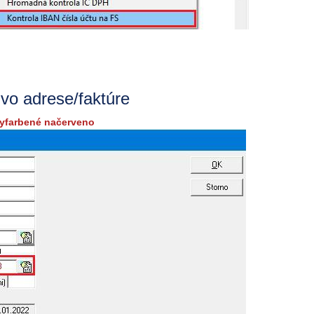
vo adrese/faktúre
yfarbené načerveno