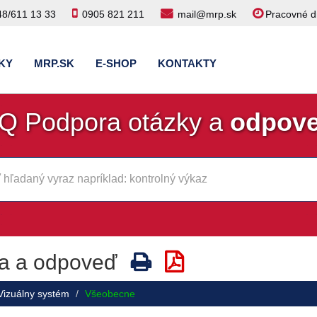
48/611 13 33
0905 821 211
mail@mrp.sk
Pracovné dn
KY
MRP.SK
E-SHOP
KONTAKTY
Q Podpora otázky a
odpov
a a odpoveď
Vizuálny systém
Všeobecne