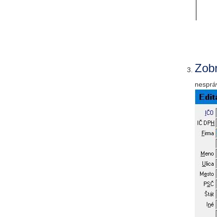
Zobr
nesprá