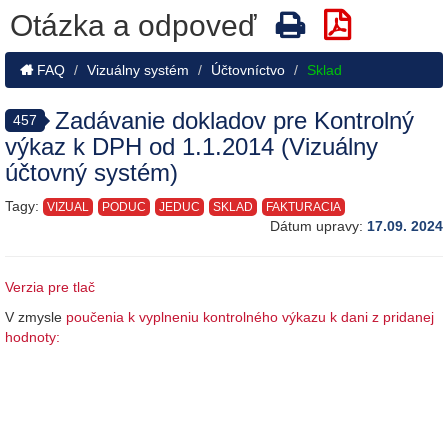
Otázka a odpoveď
FAQ
Vizuálny systém
Účtovníctvo
Sklad
Zadávanie dokladov pre Kontrolný
457
výkaz k DPH od 1.1.2014 (Vizuálny
účtovný systém)
Tagy:
VIZUAL
PODUC
JEDUC
SKLAD
FAKTURACIA
Dátum upravy:
17.09. 2024
Verzia pre tlač
V zmysle
poučenia k vyplneniu kontrolného výkazu k dani z pridanej
hodnoty: