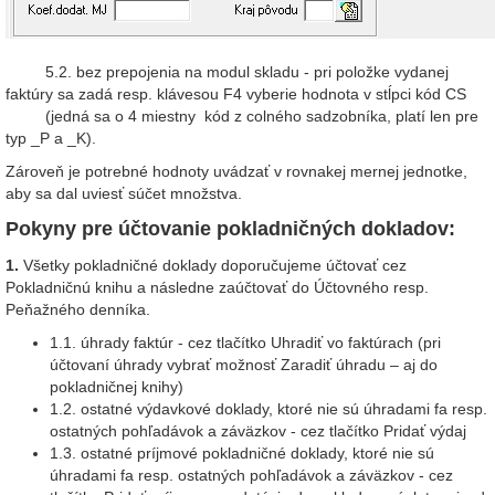
5.2. bez prepojenia na modul skladu - pri položke vydanej
faktúry sa zadá resp. klávesou F4 vyberie hodnota v stĺpci kód CS
(jedná sa o 4 miestny kód z colného sadzobníka, platí len pre
typ _P a _K).
Zároveň je potrebné hodnoty uvádzať v rovnakej mernej jednotke,
aby sa dal uviesť súčet množstva.
Pokyny pre účtovanie pokladničných dokladov:
1.
Všetky pokladničné doklady doporučujeme účtovať cez
Pokladničnú knihu a následne zaúčtovať do Účtovného resp.
Peňažného denníka.
1.1. úhrady faktúr - cez tlačítko Uhradiť vo faktúrach (pri
účtovaní úhrady vybrať možnosť Zaradiť úhradu – aj do
pokladničnej knihy)
1.2. ostatné výdavkové doklady, ktoré nie sú úhradami fa resp.
ostatných pohľadávok a záväzkov - cez tlačítko Pridať výdaj
1.3. ostatné príjmové pokladničné doklady, ktoré nie sú
úhradami fa resp. ostatných pohľadávok a záväzkov - cez