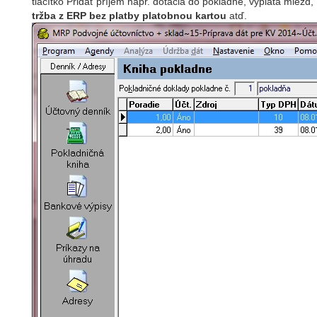
tlačítko Pridať príjem napr. dotácia do pokladne, výplata miezd,
tržba z ERP bez platby platobnou kartou
atď.