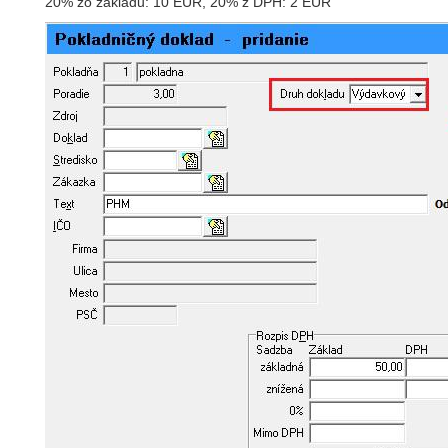
20% zo základu: 10 EUR, 20% z DPH: 2 EUR