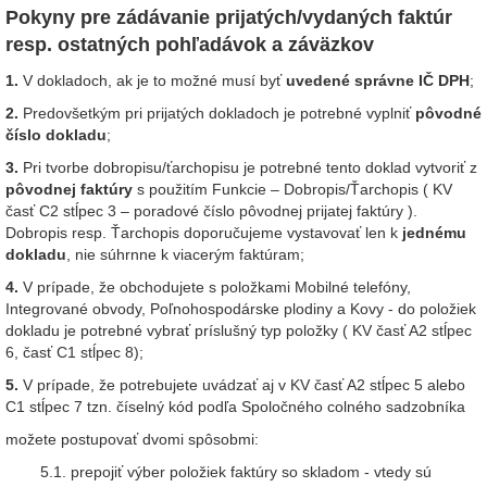
Pokyny pre zádávanie prijatých/vydaných faktúr
resp. ostatných pohľadávok a záväzkov
1.
V dokladoch, ak je to možné musí byť
uvedené správne IČ DPH
;
2.
Predovšetkým pri prijatých dokladoch je potrebné vyplniť
pôvodné
číslo dokladu
;
3.
Pri tvorbe dobropisu/ťarchopisu je potrebné tento doklad vytvoriť z
pôvodnej faktúry
s použitím Funkcie – Dobropis/Ťarchopis ( KV
časť C2 stĺpec 3 – poradové číslo pôvodnej prijatej faktúry ).
Dobropis resp. Ťarchopis doporučujeme vystavovať len k
jednému
dokladu
, nie súhrnne k viacerým faktúram;
4.
V prípade, že obchodujete s položkami Mobilné telefóny,
Integrované obvody, Poľnohospodárske plodiny a Kovy - do položiek
dokladu je potrebné vybrať príslušný typ položky ( KV časť A2 stĺpec
6, časť C1 stĺpec 8);
5.
V prípade, že potrebujete uvádzať aj v KV časť A2 stĺpec 5 alebo
C1 stĺpec 7 tzn. číselný kód podľa Spoločného colného sadzobníka
možete postupovať dvomi spôsobmi:
5.1. prepojiť výber položiek faktúry so skladom - vtedy sú