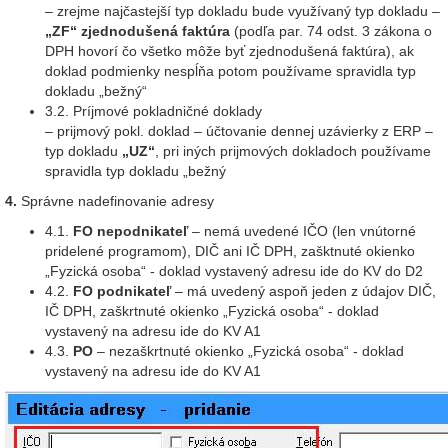
– zrejme najčastejší typ dokladu bude využívaný typ dokladu –
„ZF“ zjednodušená faktúra
(podľa par. 74 odst. 3 zákona o
DPH hovorí čo všetko môže byť zjednodušená faktúra), ak
doklad podmienky nespĺňa potom používame spravidla typ
dokladu „bežný“
3.2. Príjmové pokladničné doklady
– prijmový pokl. doklad – účtovanie dennej uzávierky z ERP –
typ dokladu
„UZ“
, pri iných prijmových dokladoch používame
spravidla typ dokladu „bežný
4.
Správne nadefinovanie adresy
4.1.
FO nepodnikateľ
– nemá uvedené IČO (len vnútorné
pridelené programom), DIČ ani IČ DPH, zašktnuté okienko
„Fyzická osoba“ - doklad vystavený adresu ide do KV do D2
4.2.
FO podnikateľ
– má uvedený aspoň jeden z údajov DIČ,
IČ DPH, zaškrtnuté okienko „Fyzická osoba“ - doklad
vystavený na adresu ide do KV A1
4.3.
PO
– nezaškrtnuté okienko „Fyzická osoba“ - doklad
vystavený na adresu ide do KV A1