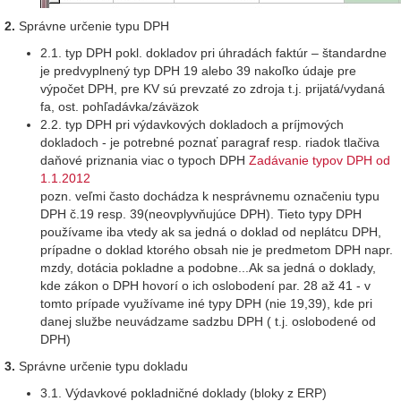
2.
Správne určenie typu DPH
2.1. typ DPH pokl. dokladov pri úhradách faktúr – štandardne
je predvyplnený typ DPH 19 alebo 39 nakoľko údaje pre
výpočet DPH, pre KV sú prevzaté zo zdroja t.j. prijatá/vydaná
fa, ost. pohľadávka/záväzok
2.2. typ DPH pri výdavkových dokladoch a príjmových
dokladoch - je potrebné poznať paragraf resp. riadok tlačiva
daňové priznania viac o typoch DPH
Zadávanie typov DPH od
1.1.2012
pozn. veľmi často dochádza k nesprávnemu označeniu typu
DPH č.19 resp. 39(neovplyvňujúce DPH). Tieto typy DPH
používame iba vtedy ak sa jedná o doklad od neplátcu DPH,
prípadne o doklad ktorého obsah nie je predmetom DPH napr.
mzdy, dotácia pokladne a podobne...Ak sa jedná o doklady,
kde zákon o DPH hovorí o ich oslobodení par. 28 až 41 - v
tomto prípade využívame iné typy DPH (nie 19,39), kde pri
danej službe neuvádzame sadzbu DPH ( t.j. oslobodené od
DPH)
3.
Správne určenie typu dokladu
3.1. Výdavkové pokladničné doklady (bloky z ERP)