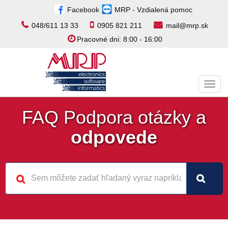
Facebook
MRP - Vzdialená pomoc
048/611 13 33
0905 821 211
mail@mrp.sk
Pracovné dni: 8:00 - 16:00
Toggl
navig
FAQ Podpora otázky a
odpovede