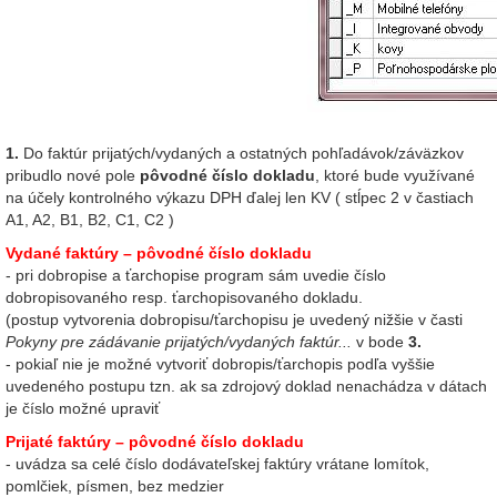
1.
Do faktúr prijatých/vydaných a ostatných pohľadávok/záväzkov
pribudlo nové pole
pôvodné číslo dokladu
, ktoré bude využívané
na účely kontrolného výkazu DPH ďalej len KV ( stĺpec 2 v častiach
A1, A2, B1, B2, C1, C2 )
Vydané faktúry – pôvodné číslo dokladu
- pri dobropise a ťarchopise program sám uvedie číslo
dobropisovaného resp. ťarchopisovaného dokladu.
(postup vytvorenia dobropisu/ťarchopisu je uvedený nižšie v časti
Pokyny pre zádávanie prijatých/vydaných faktúr...
v bode
3.
- pokiaľ nie je možné vytvoriť dobropis/ťarchopis podľa vyššie
uvedeného postupu tzn. ak sa zdrojový doklad nenachádza v dátach
je číslo možné upraviť
Prijaté faktúry – pôvodné číslo dokladu
- uvádza sa celé číslo dodávateľskej faktúry vrátane lomítok,
pomlčiek, písmen, bez medzier