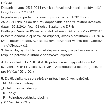
Príklad:
Dodanie tovaru: 25.1.2014 (vznik daňovej povinnosti u dodávateľa)
fa vystavená 7.2.2014
fa prišla až po podaní daňového priznania za 01/2014 napr.
26.2.2014 tzn. že do dátumu odpočítania dane vo faktúre uvediete
dátum 26.2.2014 (par. 51 odst. 2 zákona o DPH)
Podľa poučenia ku KV sa tento doklad má uvádzať v KV za 02/2014
(v tomto období je aj nárok na odpočet) avšak s dátumom 25.1.2014
tzn. s dátumom kedy vznikla daňová povinnosť vášmu dodávateľovi
– viď Obrázok č.1
3.
Variabilný symbol bude naďalej využívaný pre príkazy na úhradu,
resp. na párovanie úhrad v bankových výpisoch.
4.
Do číselníka
TYP DOKLADU
pribudli nové typy dokladov
UZ
–
uzávierka ERP ( KV časť D1 ),
ZF
– zjednodušená faktúra ( dôležité
pre KV časť B3 a D2 )
5.
Do číselníka
typov položiek
pribudli nové typy položiek:
_M
- Mobilné telefóny,
_I
- Integrované obvody,
_K
- Kovy,
_P
- Poľnohospodárske plodiny
( KV časť A2 a C1 )