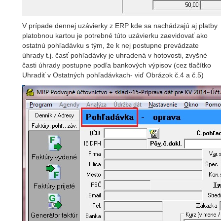
V prípade dennej uzávierky z ERP kde sa nachádzajú aj platby
platobnou kartou je potrebné túto uzávierku zaevidovať ako
ostatnú pohľadávku s tým, že k nej postupne prevádzate
úhrady t.j. časť pohľadávky je uhradená v hotovosti, zvyšné
časti úhrady postupne podľa bankových výpisov (cez tlačítko
Uhradiť v Ostatných pohľadávkach- viď Obrázok č.4 a č.5)