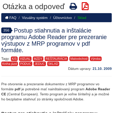
Otázka a odpoveď
FAQ
Vizuálny systém
Účtovníctvo
Sklad
Postup stiahnutia a inštalácie
356
programu Adobe Reader pre prezeranie
výstupov z MRP programov v pdf
formáte.
Tagy:
K/S
VIZUAL
MZDY
REŠTAURÁCIA
Maloobchod
Výroba
Kniha jázd
PODUC
JEDUC
SKLAD
Dátum upravy:
21.10. 2009
Pre otvorenie a prezeranie dokumentov z MRP programov vo
formáte
pdf
je potrebné mať nainštalovaný program
Adobe Reader
CE
(Central European). Tento program je voľne šíriteľný a je možné
ho bezplatne stiahnuť zo stránky spoločnosti Adobe.