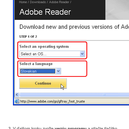
V ďalšom kroku zvoľte
verziu programu
a stlačte tlačítko