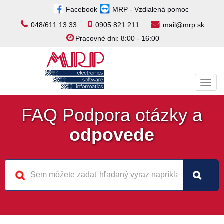
Facebook
MRP - Vzdialená pomoc
048/611 13 33
0905 821 211
mail@mrp.sk
Pracovné dni: 8:00 - 16:00
Toggl
navig
FAQ Podpora otázky a
odpovede