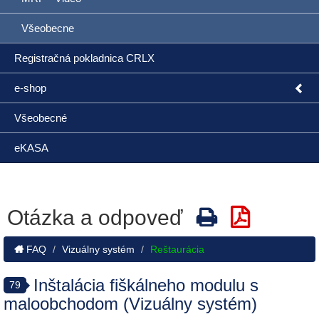
Všeobecne
Registračná pokladnica CRLX
e-shop
Všeobecné
eKASA
Otázka a odpoveď
FAQ
Vizuálny systém
Reštaurácia
Inštalácia fiškálneho modulu s
79
maloobchodom (Vizuálny systém)