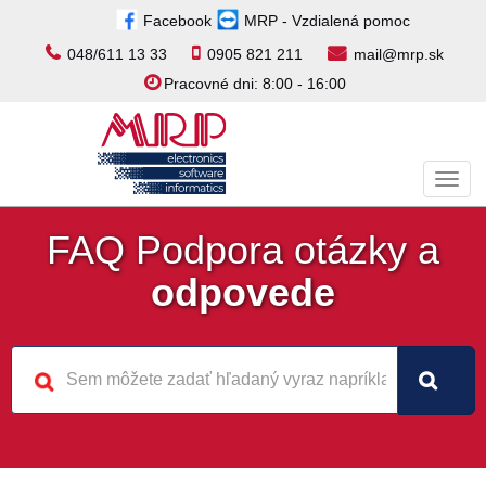
Facebook
MRP - Vzdialená pomoc
048/611 13 33
0905 821 211
mail@mrp.sk
Pracovné dni: 8:00 - 16:00
Toggl
navig
FAQ Podpora otázky a
odpovede