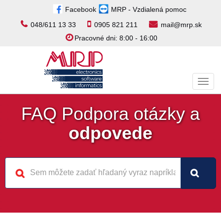
Facebook
MRP - Vzdialená pomoc
048/611 13 33
0905 821 211
mail@mrp.sk
Pracovné dni: 8:00 - 16:00
Toggl
navig
FAQ Podpora otázky a
odpovede