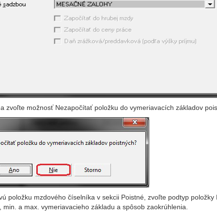
 a zvoľte možnosť Nezapočítať položku do vymeriavacích základov pois
ovú položku mzdového číselníka v sekcii Poistné, zvoľte podtyp položky
 min. a max. vymeriavacieho základu a spôsob zaokrúhlenia.