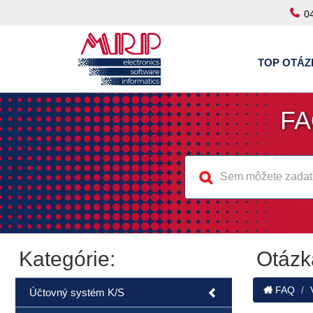
0
TOP OTÁZ
FA
Kategórie:
Otázk
FAQ
Účtovný systém K/S