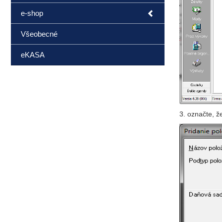
e-shop
Všeobecné
eKASA
3. označte, ž