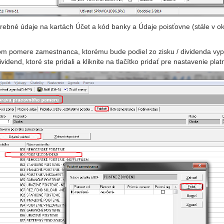
trebné údaje na kartách Účet a kód banky a Údaje poisťovne (stále v okn
m pomere zamestnanca, ktorému bude podiel zo zisku / dividenda vypla
ividend, ktoré ste pridali a kliknite na tlačítko pridať pre nastavenie p