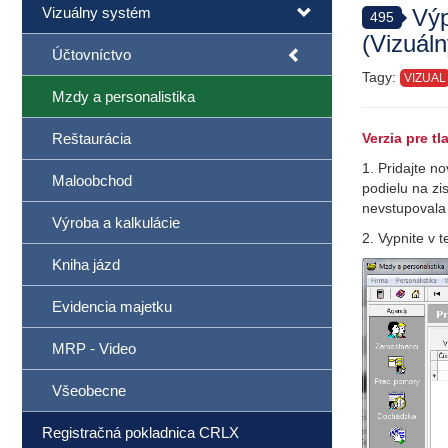
Vizuálny systém
Výp
495
(Vizuál
Účtovníctvo
Tagy:
VIZUAL
Mzdy a personalistika
Reštaurácia
Verzia pre tl
1. Pridajte n
Maloobchod
podielu na zi
nevstupovala
Výroba a kalkulácie
2. Vypnite v 
Kniha jázd
Evidencia majetku
MRP - Video
Všeobecne
Registračná pokladnica CRLX