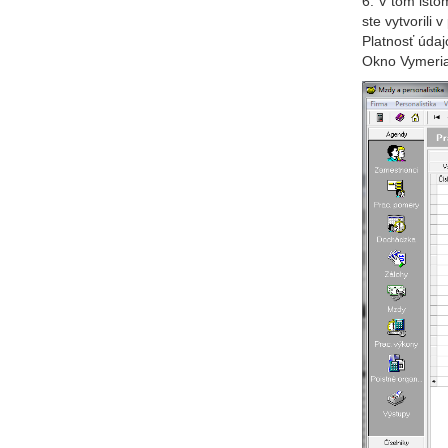
6. V tom isto
ste vytvorili
Platnosť údaj
Okno Vymeriav