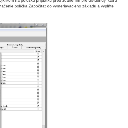
ojklikom na položku príplatku pred zdanením pre dividendy, ktorú
označenie políčka Započítať do vymeriavacieho základu a vyplňte