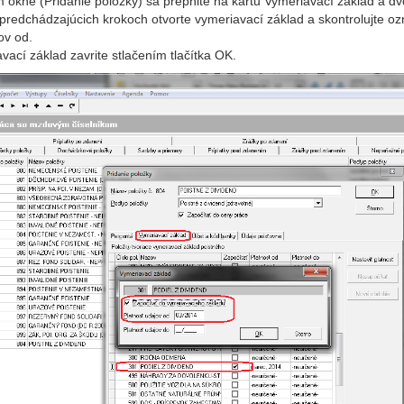
m okne (Pridanie položky) sa prepnite na kartu Vymeriavací základ a dv
 v predchádzajúcich krokoch otvorte vymeriavací základ a skontrolujte 
ov od.
ací základ zavrite stlačením tlačítka OK.