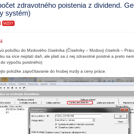
očet zdravotného poistenia z dividend. Ge
ny systém)
MZDY
ač
ovú položku do Mzdového číselníka (Číselníky – Mzdový číselník – Prá
sku sa síce neplatí daň, ale platí sa z nej zdravotné poistné a preto ne
 do výpočtu poistného)
tejto položke započítavanie do hrubej mzdy a ceny práce.