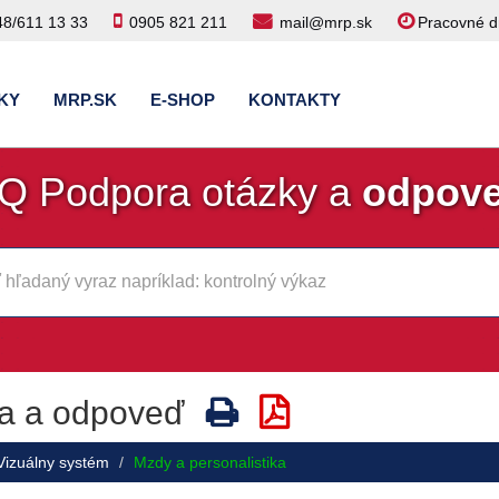
48/611 13 33
0905 821 211
mail@mrp.sk
Pracovné dn
KY
MRP.SK
E-SHOP
KONTAKTY
Q Podpora otázky a
odpov
a a odpoveď
Vizuálny systém
Mzdy a personalistika