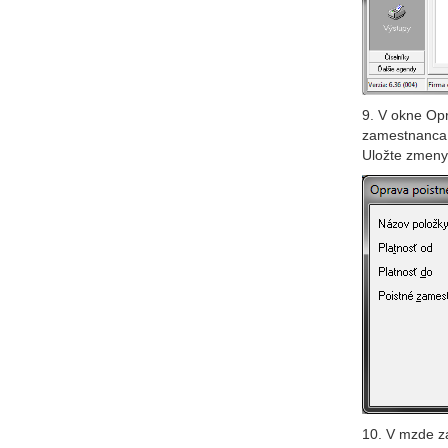
9. V okne Opr
zamestnanca, 
Uložte zmeny
10. V mzde za