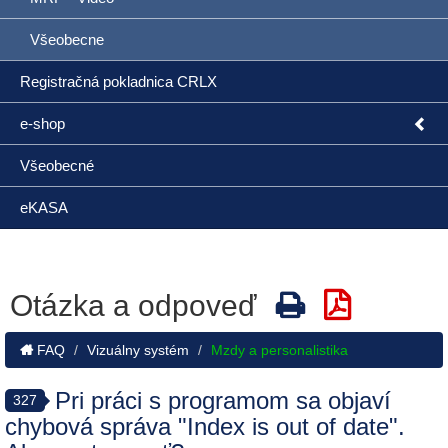
Všeobecne
Registračná pokladnica CRLX
e-shop
Všeobecné
eKASA
Otázka a odpoveď
FAQ
Vizuálny systém
Mzdy a personalistika
Pri práci s programom sa objaví
327
chybová správa "Index is out of date".