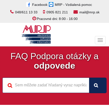
Facebook
MRP - Vzdialená pomoc
048/611 13 33
0905 821 211
mail@mrp.sk
Pracovné dni: 8:00 - 16:00
Toggl
navig
FAQ Podpora otázky a
odpovede