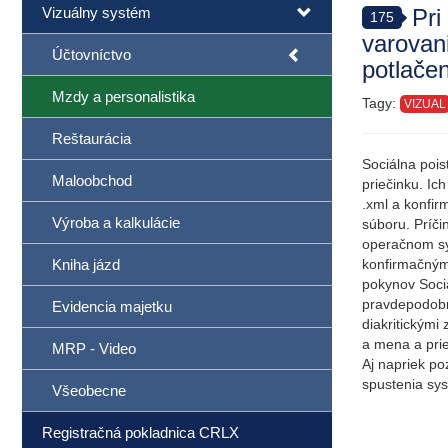
Vizuálny systém
Pri
175
varovan
Účtovníctvo
potlače
Mzdy a personalistika
Tagy:
VIZUAL
Reštaurácia
Sociálna pois
Maloobchod
priečinku. Ic
.xml a konfir
Výroba a kalkulácie
súboru. Príč
operačnom sy
Kniha jázd
konfirmačným
pokynov Soci
pravdepodobne
Evidencia majetku
diakritickými
a mena a prie
MRP - Video
Aj napriek po
spustenia sys
Všeobecne
Registračná pokladnica CRLX