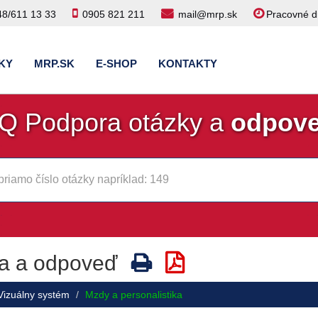
48/611 13 33
0905 821 211
mail@mrp.sk
Pracovné dn
KY
MRP.SK
E-SHOP
KONTAKTY
Q Podpora otázky a
odpov
a a odpoveď
Vizuálny systém
Mzdy a personalistika