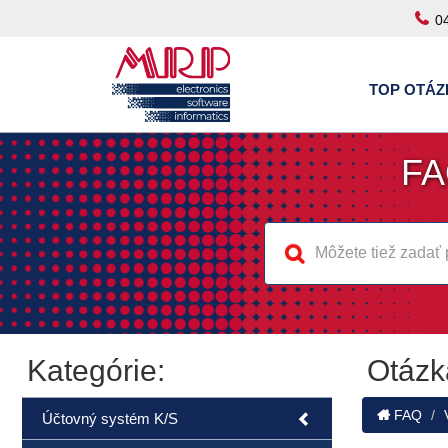
0
TOP OTÁZ
FA
Kategórie:
Otázk
FAQ
Účtovný systém K/S