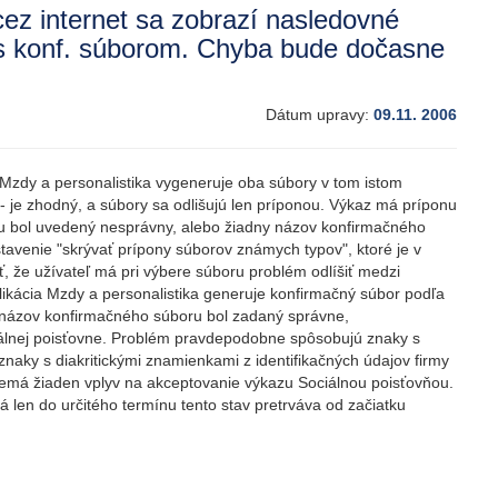
cez internet sa zobrazí nasledovné
 s konf. súborom. Chyba bude dočasne
Dátum upravy:
09.11. 2006
 Mzdy a personalistika vygeneruje oba súbory v tom istom
 je zhodný, a súbory sa odlišujú len príponou. Výkaz má príponu
azu bol uvedený nesprávny, alebo žiadny názov konfirmačného
avenie "skrývať prípony súborov známych typov", ktoré je v
že užívateľ má pri výbere súboru problém odlíšiť medzi
ácia Mzdy a personalistika generuje konfirmačný súbor podľa
e názov konfirmačného súboru bol zadaný správne,
ciálnej poisťovne. Problém pravdepodobne spôsobujú znaky s
naky s diakritickými znamienkami z identifikačných údajov firmy
 nemá žiaden vplyv na akceptovanie výkazu Sociálnou poisťovňou.
 len do určitého termínu tento stav pretrváva od začiatku