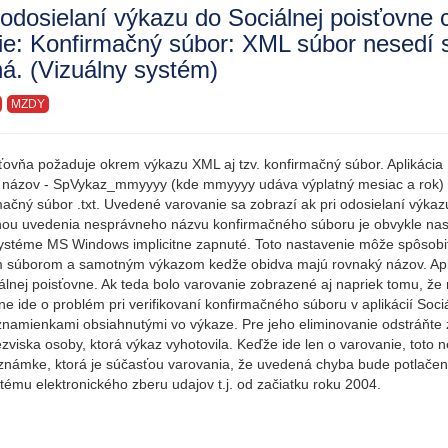
 odosielaní výkazu do Sociálnej poisťovne 
ie: Konfirmačný súbor: XML súbor nesedí
ná. (Vizuálny systém)
MZDY
ťovňa požaduje okrem výkazu XML aj tzv. konfirmačný súbor. Aplikácia
h názov - SpVykaz_mmyyyy (kde mmyyyy udáva výplatný mesiac a rok) -
mačný súbor .txt. Uvedené varovanie sa zobrazí ak pri odosielaní výk
inou uvedenia nesprávneho názvu konfirmačného súboru je obvykle nast
stéme MS Windows implicitne zapnuté. Toto nastavenie môže spôsobiť, 
 súborom a samotným výkazom kedže obidva majú rovnaký názov. Aplik
álnej poisťovne. Ak teda bolo varovanie zobrazené aj napriek tomu, ž
 ide o problém pri verifikovaní konfirmačného súboru v aplikácií So
 znamienkami obsiahnutými vo výkaze. Pre jeho eliminovanie odstráňte z
zviska osoby, ktorá výkaz vyhotovila. Keďže ide len o varovanie, toto
známke, ktorá je súčasťou varovania, že uvedená chyba bude potlačená
tému elektronického zberu udajov t.j. od začiatku roku 2004.