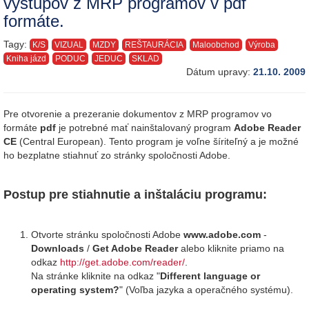
výstupov z MRP programov v pdf
formáte.
Tagy:
K/S
VIZUAL
MZDY
REŠTAURÁCIA
Maloobchod
Výroba
Kniha jázd
PODUC
JEDUC
SKLAD
Dátum upravy:
21.10. 2009
Pre otvorenie a prezeranie dokumentov z MRP programov vo
formáte
pdf
je potrebné mať nainštalovaný program
Adobe Reader
CE
(Central European). Tento program je voľne šíriteľný a je možné
ho bezplatne stiahnuť zo stránky spoločnosti Adobe.
Postup pre stiahnutie a inštaláciu programu:
Otvorte stránku spoločnosti Adobe
www.adobe.com
-
Downloads
/
Get Adobe Reader
alebo kliknite priamo na
odkaz
http://get.adobe.com/reader/
.
Na stránke kliknite na odkaz "
Different language or
operating system?
" (Voľba jazyka a operačného systému).