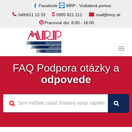
Facebook
MRP - Vzdialená pomoc
048/611 13 33
0905 821 211
mail@mrp.sk
Pracovné dni: 8:00 - 16:00
Toggl
navig
FAQ Podpora otázky a
odpovede