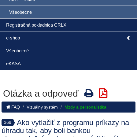
Všeobecne
Registračná pokladnica CRLX
e-shop
Všeobecné
eKASA
Otázka a odpoveď
FAQ
Vizuálny systém
Mzdy a personalistika
Ako vytlačiť z programu príkazy na
369
úhradu tak, aby boli bankou