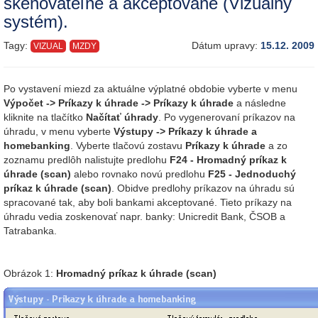
skenovateľné a akceptované (Vizuálny
systém).
Tagy:
Dátum upravy:
15.12. 2009
VIZUAL
MZDY
Po vystavení miezd za aktuálne výplatné obdobie vyberte v menu
Výpočet
->
Príkazy k úhrade ->
Príkazy k úhrade
a následne
kliknite na tlačítko
Načítať úhrady
. Po vygenerovaní príkazov na
úhradu, v menu vyberte
Výstupy -> Príkazy k úhrade a
homebanking
. Vyberte tlačovú zostavu
Príkazy k úhrade
a zo
zoznamu predlôh nalistujte predlohu
F24 - Hromadný príkaz k
úhrade (scan)
alebo rovnako novú predlohu
F25 - Jednoduchý
príkaz k úhrade (scan)
. Obidve predlohy príkazov na úhradu sú
spracované tak, aby boli bankami akceptované. Tieto príkazy na
úhradu vedia zoskenovať napr. banky: Unicredit Bank, ČSOB a
Tatrabanka.
Obrázok 1:
Hromadný príkaz k úhrade (scan)