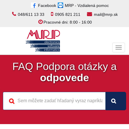
Facebook
MRP - Vzdialená pomoc
048/611 13 33
0905 821 211
mail@mrp.sk
Pracovné dni: 8:00 - 16:00
Toggl
navig
FAQ Podpora otázky a
odpovede