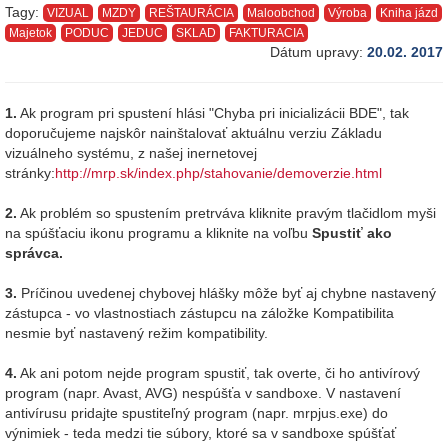
Tagy:
VIZUAL
MZDY
REŠTAURÁCIA
Maloobchod
Výroba
Kniha jázd
Majetok
PODUC
JEDUC
SKLAD
FAKTURACIA
Dátum upravy:
20.02. 2017
1.
Ak program pri spustení hlási "Chyba pri inicializácii BDE", tak
doporučujeme najskôr nainštalovať aktuálnu verziu Základu
vizuálneho systému, z našej inernetovej
stránky:
http://mrp.sk/index.php/stahovanie/demoverzie.html
2.
Ak problém so spustením pretrváva kliknite pravým tlačidlom myši
na spúšťaciu ikonu programu a kliknite na voľbu
Spustiť ako
správca.
3.
Príčinou uvedenej chybovej hlášky môže byť aj chybne nastavený
zástupca - vo vlastnostiach zástupcu na záložke Kompatibilita
nesmie byť nastavený režim kompatibility.
4.
Ak ani potom nejde program spustiť, tak overte, či ho antivírový
program (napr. Avast, AVG) nespúšťa v sandboxe. V nastavení
antivírusu pridajte spustiteľný program (napr. mrpjus.exe) do
výnimiek - teda medzi tie súbory, ktoré sa v sandboxe spúšťať