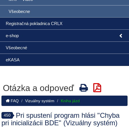
Všeobecne
Registračná pokladnica CRLX
e-shop
Všeobecné
eKASA
Otázka a odpoveď
FAQ
Vizuálny systém
Kniha jázd
Pri spustení program hlási "Chyba
450
pri inicializácii BDE" (Vizuálny systém)