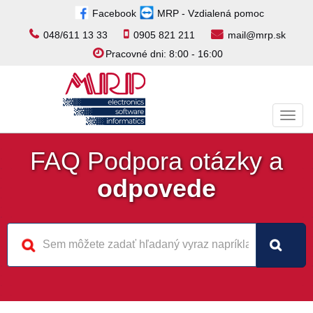
Facebook
MRP - Vzdialená pomoc
048/611 13 33
0905 821 211
mail@mrp.sk
Pracovné dni: 8:00 - 16:00
Toggl
navig
FAQ Podpora otázky a
odpovede