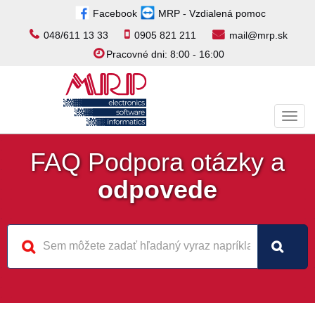
Facebook
MRP - Vzdialená pomoc
048/611 13 33
0905 821 211
mail@mrp.sk
Pracovné dni: 8:00 - 16:00
Toggl
navig
FAQ Podpora otázky a
odpovede