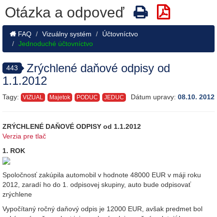
Otázka a odpoveď
FAQ
Vizuálny systém
Účtovníctvo
Jednoduché účtovníctvo
Zrýchlené daňové odpisy od
443
1.1.2012
Tagy:
Dátum upravy:
08.10. 2012
VIZUAL
Majetok
PODUC
JEDUC
ZRÝCHLENÉ DAŇOVÉ ODPISY od 1.1.2012
Verzia pre tlač
1. ROK
Spoločnosť zakúpila automobil v hodnote 48000 EUR v máji roku
2012, zaradí ho do 1. odpisovej skupiny, auto bude odpisovať
zrýchlene
Vypočítaný ročný daňový odpis je 12000 EUR, avšak predmet bol