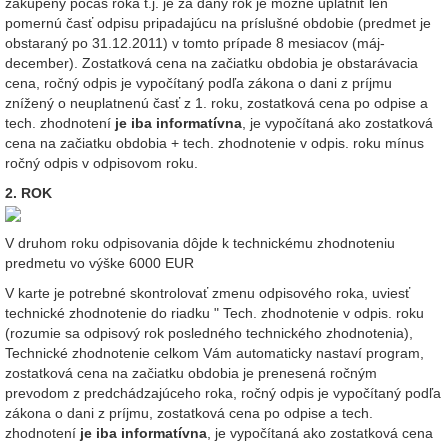
zakúpený počas roka t.j. je za daný rok je možné uplatniť len
pomernú časť odpisu pripadajúcu na príslušné obdobie (predmet je
obstaraný po 31.12.2011) v tomto prípade 8 mesiacov (máj-
december). Zostatková cena na začiatku obdobia je obstarávacia
cena, ročný odpis je vypočítaný podľa zákona o dani z príjmu
znížený o neuplatnenú časť z 1. roku, zostatková cena po odpise a
tech. zhodnotení
je iba informatívna
, je vypočítaná ako zostatková
cena na začiatku obdobia + tech. zhodnotenie v odpis. roku mínus
ročný odpis v odpisovom roku.
2. ROK
V druhom roku odpisovania dôjde k technickému zhodnoteniu
predmetu vo výške 6000 EUR
V karte je potrebné skontrolovať zmenu odpisového roka, uviesť
technické zhodnotenie do riadku " Tech. zhodnotenie v odpis. roku
(rozumie sa odpisový rok posledného technického zhodnotenia),
Technické zhodnotenie celkom Vám automaticky nastaví program,
zostatková cena na začiatku obdobia je prenesená ročným
prevodom z predchádzajúceho roka, ročný odpis je vypočítaný podľa
zákona o dani z príjmu, zostatková cena po odpise a tech.
zhodnotení
je iba informatívna
, je vypočítaná ako zostatková cena