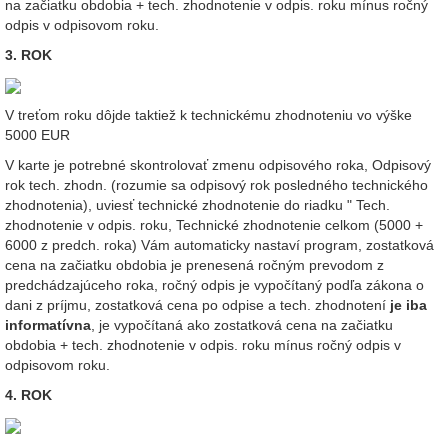
na začiatku obdobia + tech. zhodnotenie v odpis. roku mínus ročný
odpis v odpisovom roku.
3. ROK
V treťom roku dôjde taktiež k technickému zhodnoteniu vo výške
5000 EUR
V karte je potrebné skontrolovať zmenu odpisového roka, Odpisový
rok tech. zhodn. (rozumie sa odpisový rok posledného technického
zhodnotenia), uviesť technické zhodnotenie do riadku " Tech.
zhodnotenie v odpis. roku, Technické zhodnotenie celkom (5000 +
6000 z predch. roka) Vám automaticky nastaví program, zostatková
cena na začiatku obdobia je prenesená ročným prevodom z
predchádzajúceho roka, ročný odpis je vypočítaný podľa zákona o
dani z príjmu, zostatková cena po odpise a tech. zhodnotení
je iba
informatívna
, je vypočítaná ako zostatková cena na začiatku
obdobia + tech. zhodnotenie v odpis. roku mínus ročný odpis v
odpisovom roku.
4. ROK