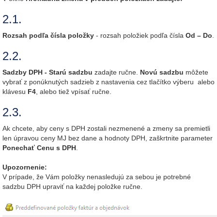
2.1.
Rozsah podľa čísla položky
- rozsah položiek podľa čísla
Od – Do
.
2.2.
Sadzby DPH - Starú sadzbu
zadajte ručne.
Novú sadzbu
môžete
vybrať z ponúknutých sadzieb z nastavenia cez tlačítko výberu alebo
klávesu
F4
, alebo tiež vpísať ručne.
2.3.
Ak chcete, aby ceny s DPH zostali nezmenené a zmeny sa premietli
len úpravou ceny MJ bez dane a hodnoty DPH, zaškrtnite parameter
Ponechať Cenu s DPH
.
Upozornenie:
V prípade, že Vám položky nenasledujú za sebou je potrebné
sadzbu DPH upraviť na každej položke ručne.