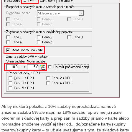
Ak by niektorá položka z 10% sadzby neprechádzala na novú
zníženú sadzbu 5% ale napr. na 19% sadzbu, opravíme ju ručne
otvorením skladovej karty a prepísaním sadzby priamo v karte alebo
hromadne (môžeme využiť aj filter od... do/označené karty/skupiny
tovarov/skupiny karty – tu už ale uvažujeme s tým, že skladové karty