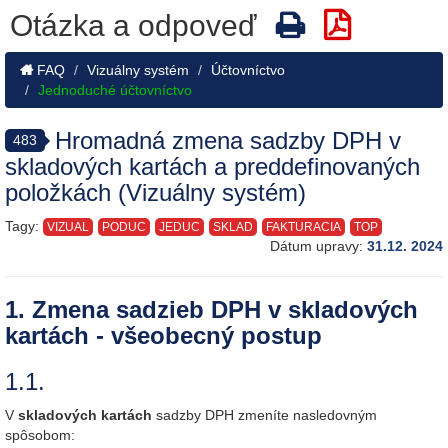
Otázka a odpoveď
FAQ
Vizuálny systém
Účtovníctvo
Jednoduché účtovníctvo
Hromadná zmena sadzby DPH v
483
skladových kartách a preddefinovaných
položkách (Vizuálny systém)
Tagy:
VIZUAL
PODUC
JEDUC
SKLAD
FAKTURACIA
TOP
Dátum upravy:
31.12. 2024
1. Zmena sadzieb DPH v skladových
kartách - všeobecný postup
1.1.
V
skladových kartách
sadzby DPH zmeníte nasledovným
spôsobom: