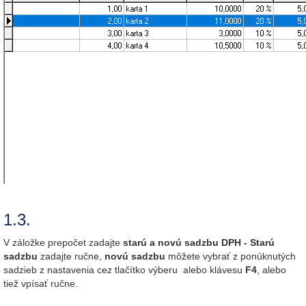
1.3.
V záložke prepočet zadajte
starú a novú sadzbu DPH - Starú
sadzbu
zadajte ručne,
novú sadzbu
môžete vybrať z ponúknutých
sadzieb z nastavenia cez tlačítko výberu alebo klávesu
F4
, alebo
tiež vpísať ručne.