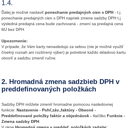
1.4.
Ďalej je možné nastaviť
ponechanie predajných cien s DPH
- t.j.
ponechanie predajných cien s DPH napriek zmene sadzby DPH t.j.
výsledná predajná cena bude zachovaná - zmení sa predajná cena
MJ bez DPH.
Upozornenie:
V prípade, že Vám karty nenasledujú za sebou (nie je možné využiť
číselný rozsah ani rozšírený výber) je potrebné každú skladovú kartu
otvoriť a sadzbu zmeniť ručne.
2. Hromadná zmena sadzbieb DPH v
preddefinovaných položkách
Sadzby DPH môžete zmeniť hromadne pomocou nasledovnej
funkcie:
Nastavenie - Pohľ,záv.,faktúry - Obecné -
Preddefinované položky faktúr a objednávok -
tlačítko
Funkcie -
Zmena sadzby DPH
.
V okne
Hromadná zmena v preddef. položkách zadajte: