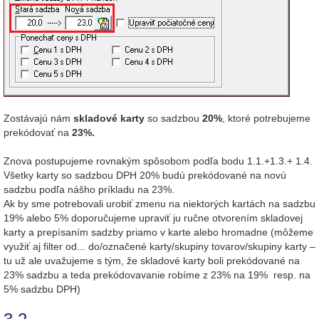
Zostávajú nám
skladové karty
so sadzbou
20%
, ktoré potrebujeme
prekódovať na
23%.
Znova postupujeme rovnakým spôsobom podľa bodu 1.1.+1.3.+ 1.4.
Všetky karty so sadzbou DPH 20% budú prekódované na novú
sadzbu podľa nášho príkladu na 23%.
Ak by sme potrebovali urobiť zmenu na niektorých kartách na sadzbu
19% alebo 5% doporučujeme upraviť ju ručne otvorením skladovej
karty a prepísaním sadzby priamo v karte alebo hromadne (môžeme
využiť aj filter od... do/označené karty/skupiny tovarov/skupiny karty –
tu už ale uvažujeme s tým, že skladové karty boli prekódované na
23% sadzbu a teda prekódovavanie robíme z 23% na 19% resp. na
5% sadzbu DPH)