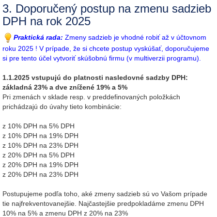
3. Doporučený postup na zmenu sadzieb
DPH na rok 2025
Praktická rada:
Zmeny sadzieb je vhodné robiť až v účtovnom
roku 2025 ! V prípade, že si chcete postup vyskúšať, doporučujeme
si pre tento účel vytvoriť skúšobnú firmu (v multiverzii programu).
1.1.2025 vstupujú do platnosti nasledovné sadzby DPH:
základná 23% a dve znížené 19% a 5%
Pri zmenách v sklade resp. v preddefinovaných položkách
prichádzajú do úvahy tieto kombinácie:
z 10% DPH na 5% DPH
z 10% DPH na 19% DPH
z 10% DPH na 23% DPH
z 20% DPH na 5% DPH
z 20% DPH na 19% DPH
z 20% DPH na 23% DPH
Postupujeme podľa toho, aké zmeny sadzieb sú vo Vašom prípade
tie najfrekventovanejšie. Najčastejšie predpokladáme zmenu DPH
10% na 5% a zmenu DPH z 20% na 23%