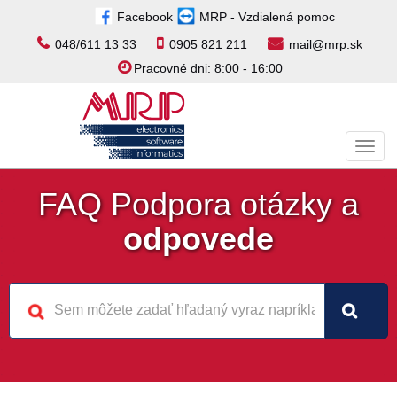
Facebook
MRP - Vzdialená pomoc
048/611 13 33
0905 821 211
mail@mrp.sk
Pracovné dni: 8:00 - 16:00
Toggl
navig
FAQ Podpora otázky a
odpovede