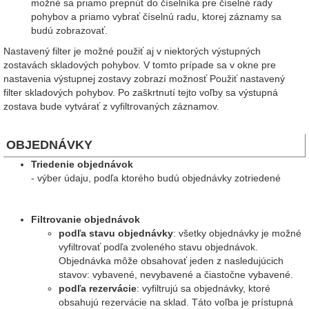
možné sa priamo prepnúť do číselníka pre číselné rady
pohybov a priamo vybrať číselnú radu, ktorej záznamy sa
budú zobrazovať.
Nastavený filter je možné použiť aj v niektorých výstupných
zostavách skladových pohybov. V tomto prípade sa v okne pre
nastavenia výstupnej zostavy zobrazí možnosť Použiť nastavený
filter skladových pohybov. Po zaškrtnutí tejto voľby sa výstupná
zostava bude vytvárať z vyfiltrovaných záznamov.
OBJEDNÁVKY
Triedenie objednávok
- výber údaju, podľa ktorého budú objednávky zotriedené
Filtrovanie objednávok
podľa stavu objednávky
: všetky objednávky je možné
vyfiltrovať podľa zvoleného stavu objednávok.
Objednávka môže obsahovať jeden z nasledujúcich
stavov: vybavené, nevybavené a čiastočne vybavené.
podľa rezervácie
: vyfiltrujú sa objednávky, ktoré
obsahujú rezervácie na sklad. Táto voľba je prístupná