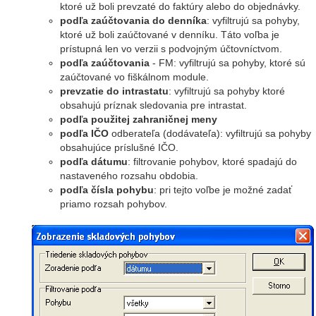
ktoré už boli prevzaté do faktúry alebo do objednávky.
podľa zaúčtovania do denníka
: vyfiltrujú sa pohyby,
ktoré už boli zaúčtované v denníku. Táto voľba je
prístupná len vo verzii s podvojným účtovníctvom.
podľa zaúčtovania
- FM: vyfiltrujú sa pohyby, ktoré sú
zaúčtované vo fiškálnom module.
prevzatie do intrastatu
: vyfiltrujú sa pohyby ktoré
obsahujú príznak sledovania pre intrastat.
podľa použitej zahraničnej meny
podľa IČO
odberateľa (dodávateľa): vyfiltrujú sa pohyby
obsahujúce príslušné IČO.
podľa dátumu
: filtrovanie pohybov, ktoré spadajú do
nastaveného rozsahu obdobia.
podľa čísla pohybu
: pri tejto voľbe je možné zadať
priamo rozsah pohybov.