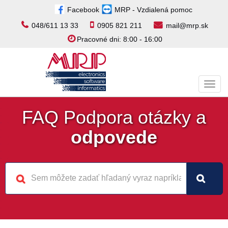
Facebook
MRP - Vzdialená pomoc
048/611 13 33
0905 821 211
mail@mrp.sk
Pracovné dni: 8:00 - 16:00
Toggl
navig
FAQ Podpora otázky a
odpovede