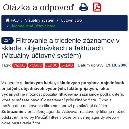
Otázka a odpoveď
FAQ
Vizuálny systém
Účtovníctvo
Jednoduché účtovníctvo
Filtrovanie a triedenie záznamov v
224
sklade, objednávkach a faktúrach
(Vizuálny účtovný systém)
Tagy:
Dátum upravy:
19.10. 2006
VIZUAL
PODUC
JEDUC
SKLAD
V agende
skladových kariet, skladových pohybov, objednávok
prijatých, objednávok vydaných, faktúr prijatých, faktúr
vydaných
je možnosť použitia
filtrovania záznamov
podľa kritérií,
ktoré si môžete navoliť v nastavení príslušného filtra. Okno s
možnosťou nastavenia filtra sa zobrazí po stlačení tlačítka
Zobrazenie
v príslušnej agende. Aktivovať nastavený filter je možné
odškrtnutím voľby
Použiť filter
v okne príslušnej agendy alebo v
okne nastavenia filtra.