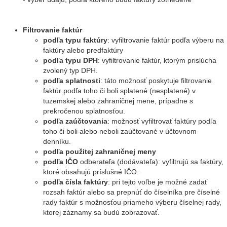
Filtrovanie faktúr
podľa typu faktúry
: vyfiltrovanie faktúr podľa výberu na
faktúry alebo predfaktúry
podľa typu DPH
: vyfiltrovanie faktúr, ktorým prislúcha
zvolený typ DPH.
podľa splatnosti
: táto možnosť poskytuje filtrovanie
faktúr podľa toho či boli splatené (nesplatené) v
tuzemskej alebo zahraničnej mene, prípadne s
prekročenou splatnosťou.
podľa zaúčtovania
: možnosť vyfiltrovať faktúry podľa
toho či boli alebo neboli zaúčtované v účtovnom
denníku.
podľa použitej zahraničnej meny
podľa IČO
odberateľa (dodávateľa): vyfiltrujú sa faktúry,
ktoré obsahujú príslušné IČO.
podľa čísla faktúry
: pri tejto voľbe je možné zadať
rozsah faktúr alebo sa prepnúť do číselníka pre číselné
rady faktúr s možnosťou priameho výberu číselnej rady,
ktorej záznamy sa budú zobrazovať.