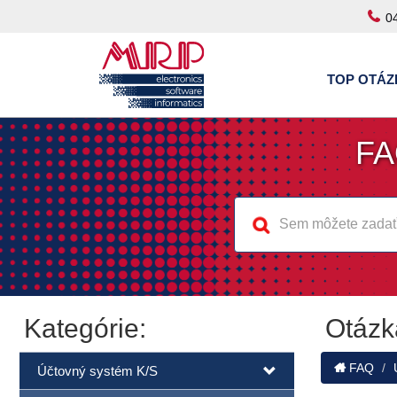
0
TOP OTÁZ
FA
Kategórie:
Otázk
FAQ
Účtovný systém K/S