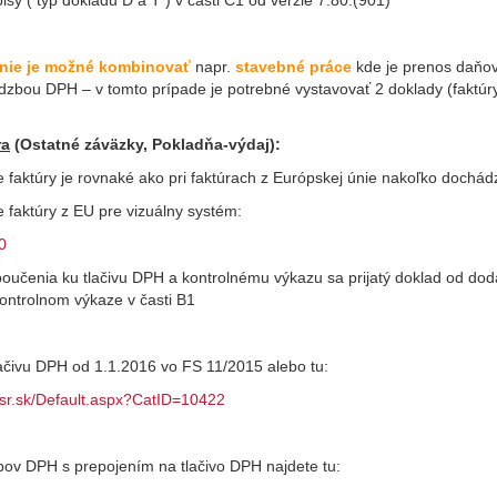
isy ( typ dokladu D a T ) v časti C1 od verzie 7.80.(901)
nie je možné kombinovať
napr.
stavebné práce
kde je prenos daňov
dzbou DPH – v tomto prípade je potrebné vystavovať 2 doklady (faktú
ra
(Ostatné záväzky, Pokladňa-výdaj):
e faktúry je rovnaké ako pri faktúrach z Európskej únie nakoľko dochá
 faktúry z EU pre vizuálny systém:
0
oučenia ku tlačivu DPH a kontrolnému výkazu sa prijatý doklad od dodá
Kontrolnom výkaze v časti B1
ačivu DPH od 1.1.2016 vo FS 11/2015 alebo tu:
fsr.sk/Default.aspx?CatID=10422
pov DPH s prepojením na tlačivo DPH najdete tu: