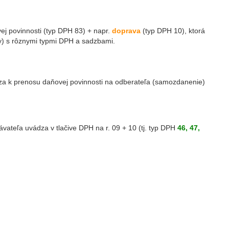
ej povinnosti (typ DPH 83) + napr.
doprava
(typ DPH 10), ktorá
ry) s rôznymi typmi DPH a sadzbami.
dza k prenosu daňovej povinnosti na odberateľa (samozdanenie)
vateľa uvádza v tlačive DPH na r. 09 + 10 (tj. typ DPH
46, 47,