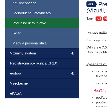
K/S všeobecne
Pre
486
(Vizuál
Jednoduché účtovníctvo
Tagy:
K/S
V
Podvojné účtovníctvo
Sklad
Prenos daňov
(vizuálny úč
Mzdy a personalistika
Od verzie
7.5
Ostatné pohľa
Vizuálny systém
Registračná pokladnica CRLX
Vydaná fakt
zadanie
e-shop
texte 
Všeobecné
zadanie
/faq/140
eKASA
podľa 
poučen