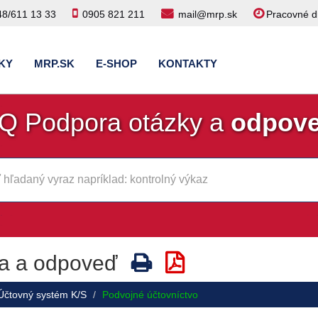
48/611 13 33
0905 821 211
mail@mrp.sk
Pracovné dn
KY
MRP.SK
E-SHOP
KONTAKTY
Q Podpora otázky a
odpov
a a odpoveď
Účtovný systém K/S
Podvojné účtovníctvo