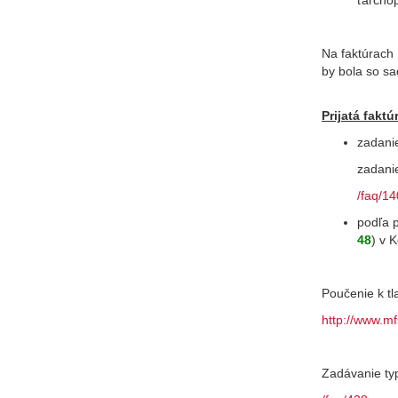
ťarchop
Na faktúrach
by bola so sa
Prijatá faktú
zadani
zadanie
/faq/14
podľa p
48
) v 
Poučenie k tl
http://www.m
Zadávanie ty