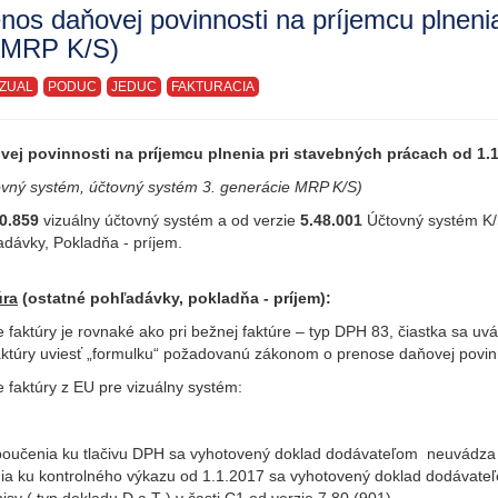
nos daňovej povinnosti na príjemcu plneni
, MRP K/S)
IZUAL
PODUC
JEDUC
FAKTURACIA
ej povinnosti na príjemcu plnenia pri stavebných prácach od 1.
tovný systém, účtovný systém 3. generácie MRP K/S)
0.859
vizuálny účtovný systém a od verzie
5.48.001
Účtovný systém K/
dávky, Pokladňa - príjem.
úra
(ostatné pohľadávky, pokladňa - príjem):
 faktúry je rovnaké ako pri bežnej faktúre – typ DPH 83, čiastka sa u
faktúry uviesť „formulku“ požadovanú zákonom o prenose daňovej povin
 faktúry z EU pre vizuálny systém:
poučenia ku tlačivu DPH sa vyhotovený doklad dodávateľom neuvádza 
ia ku kontrolného výkazu od 1.1.2017 sa vyhotovený doklad dodávateľ