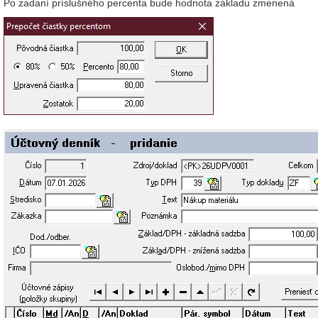
Po zadaní príslušného percenta bude hodnota základu zmenená