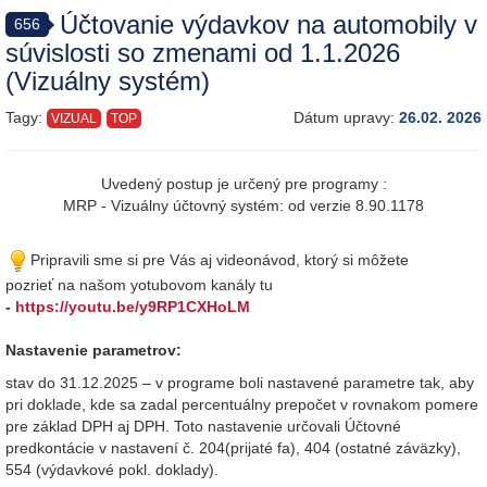
Účtovanie výdavkov na automobily v
656
súvislosti so zmenami od 1.1.2026
(Vizuálny systém)
Tagy:
Dátum upravy:
26.02. 2026
VIZUAL
TOP
Uvedený postup je určený pre programy :
MRP - Vizuálny účtovný systém: od verzie 8.90.1178
Pripravili sme si pre Vás aj videonávod, ktorý si môžete
pozrieť na našom yotubovom kanály tu
-
https://youtu.be/y9RP1CXHoLM
Nastavenie parametrov:
stav do 31.12.2025 – v programe boli nastavené parametre tak, aby
pri doklade, kde sa zadal percentuálny prepočet v rovnakom pomere
pre základ DPH aj DPH. Toto nastavenie určovali Účtovné
predkontácie v nastavení č. 204(prijaté fa), 404 (ostatné záväzky),
554 (výdavkové pokl. doklady).