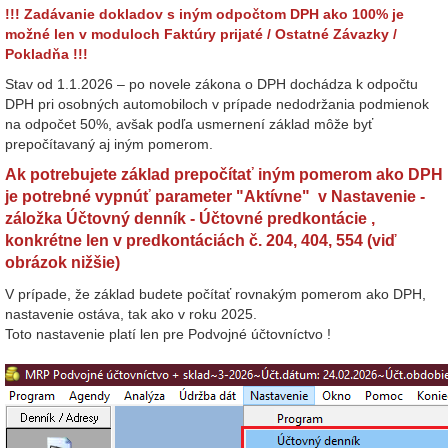
!!! Zadávanie dokladov s iným odpočtom DPH ako 100% je
možné len v moduloch Faktúry prijaté / Ostatné Závazky /
Pokladňa !!!
Stav od 1.1.2026 – po novele zákona o DPH dochádza k odpočtu
DPH pri osobných automobiloch v prípade nedodržania podmienok
na odpočet 50%, avšak podľa usmernení základ môže byť
prepočítavaný aj iným pomerom.
Ak potrebujete základ prepočítať iným pomerom ako DPH
je potrebné vypnúť parameter "Aktívne" v Nastavenie -
záložka Účtovný denník - Účtovné predkontácie ,
konkrétne len v predkontáciách č. 204, 404, 554 (viď
obrázok nižšie)
V prípade, že základ budete počítať rovnakým pomerom ako DPH,
nastavenie ostáva, tak ako v roku 2025.
Toto nastavenie platí len pre Podvojné účtovníctvo !