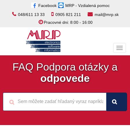
Facebook
MRP - Vzdialená pomoc
048/611 13 33
0905 821 211
mail@mrp.sk
Pracovné dni: 8:00 - 16:00
Toggl
navig
FAQ Podpora otázky a
odpovede