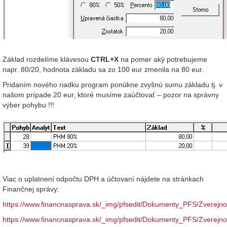
Základ rozdelíme klávesou
CTRL+X
na pomer aký potrebujeme
napr. 80/20, hodnota základu sa zo 100 eur zmenila na 80 eur.
Pridaním nového riadku program ponúkne zvyšnú sumu základu tj. v
našom prípade 20 eur, ktoré musíme zaúčtovať – pozor na správny
výber pohybu !!!
Viac o uplatnení odpočtu DPH a účtovaní nájdete na stránkach
Finančnej správy:
https://www.financnasprava.sk/_img/pfsedit/Dokumenty_PFS/Zver
https://www.financnasprava.sk/_img/pfsedit/Dokumenty_PFS/Zver