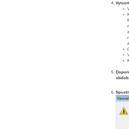
Vytvor
Dopor
obdobi
Spusti