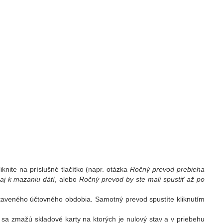
knite na príslušné tlačítko (napr. otázka
Ročný prevod prebieha
aj k mazaniu dát!
, alebo
Ročný prevod by ste mali spustiť až po
aveného účtovného obdobia. Samotný prevod spustíte kliknutím
m
sa zmažú skladové karty na ktorých je nulový stav a v priebehu