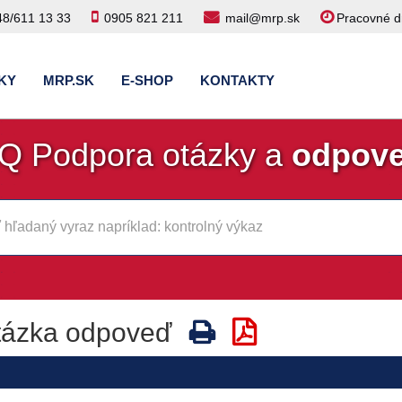
48/611 13 33
0905 821 211
mail@mrp.sk
Pracovné dn
KY
MRP.SK
E-SHOP
KONTAKTY
Q Podpora otázky a
odpov
tázka odpoveď