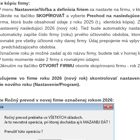
te kópiu firmy:
V menu
Nastavenie/Voľba a definícia firiem
sa nastavte na firmu, v kt
Kliknite na tlačítko
SKOPÍROVAŤ
a vyberte
Prechod na nasledujúce
firma, ktorá bude obsahovať údaje z roku 2025 (t.j. identická kópia).
nastavený nasledujúci 2026 (nový rok). Tiež bude automaticky nas
automaticky zapíše číslo firmy (roku) prvého účtovného obdobia, kto
rovnaké pre všetky účtovné roky danej firmy. Údaj prepojenie má vply
z predchádzajúceho obdobia.
Označenie roku je možné zadať aj do názvu firmy, budete tak v hornej li
V tomto momente máte 2 firmy s rovnakými údajmi.
Kliknutím na tlačítko
OTVORIŤ FIRMU
otvorte skopírovanú firmu - rok 2
učujeme vo firme roku 2026 (nový rok) skontrolovať nastave
e nového roku (Nastavenie/Program).
te Ročný prevod v novej firme označenej rokom 2026: