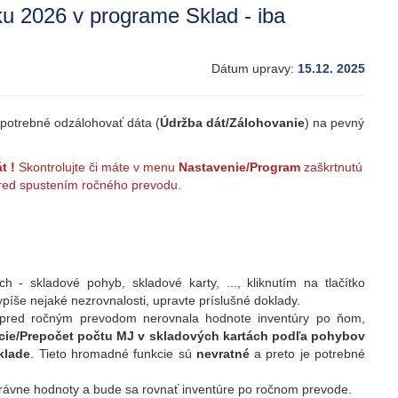
ku 2026 v programe Sklad - iba
Dátum upravy:
15.12. 2025
 potrebné odzálohovať dáta (
Údržba dát/Zálohovanie
) na pevný
t !
Skontrolujte či máte v menu
Nastavenie/Program
zaškrtnutú
 pred spustením ročného prevodu.
h - skladové pohyb, skladové karty, ..., kliknutím na tlačítko
ypíše nejaké nezrovnalosti, upravte príslušné doklady.
 pred ročným prevodom nerovnala hodnote inventúry po ňom,
cie/Prepočet počtu MJ v skladových kartách podľa pohybov
klade
. Tieto hromadné funkcie sú
nevratné
a preto je potrebné
správne hodnoty a bude sa rovnať inventúre po ročnom prevode.