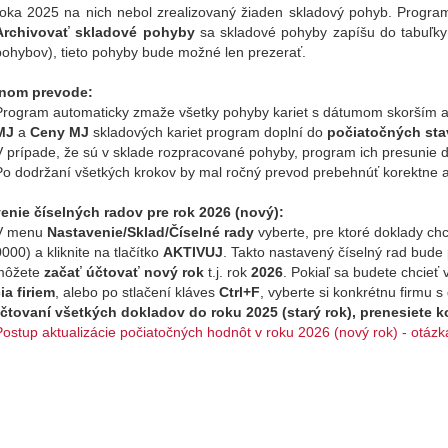
roka 2025 na nich nebol zrealizovaný žiaden skladový pohyb. Progra
Archivovať skladové pohyby
sa skladové pohyby zapíšu do tabuľky
pohybov), tieto pohyby bude možné len prezerať.
čnom prevode:
Program automaticky zmaže všetky pohyby kariet s dátumom skorším a
MJ
a
Ceny MJ
skladových kariet program doplní do
počiatočných st
V prípade, že sú v sklade rozpracované pohyby, program ich presunie
Po dodržaní všetkých krokov by mal ročný prevod prebehnúť korektne 
enie číselných radov pre rok 2026 (nový):
V menu
Nastavenie/Sklad/Číselné rady
vyberte, pre ktoré doklady chc
0000) a kliknite na tlačítko
AKTIVUJ
. Takto nastavený číselný rad bud
môžete
začať účtovať nový rok
t.j. rok
2026
. Pokiaľ sa budete chcieť
ia firiem
, alebo po stlačení kláves
Ctrl+F
, vyberte si konkrétnu firmu s
čtovaní všetkých dokladov do roku 2025 (starý rok), prenesiete 
Postup aktualizácie počiatočných hodnôt v roku 2026 (nový rok) - otázk