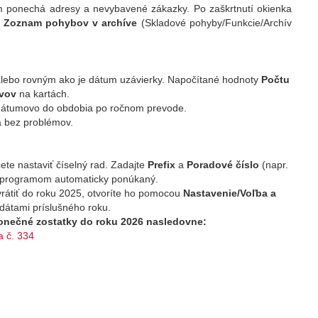
m ponechá adresy a nevybavené zákazky. Po zaškrtnutí okienka
Zoznam pohybov v archíve
(Skladové pohyby/Funkcie/Archív
lebo rovným ako je dátum uzávierky. Napočítané hodnoty
Počtu
avov
na kartách.
 dátumovo do obdobia po ročnom prevode.
a bez problémov.
ete nastaviť číselný rad. Zadajte
Prefix
a
Poradové číslo
(napr.
e programom automaticky ponúkaný.
 vrátiť do roku 2025, otvoríte ho pomocou
Nastavenie/Voľba a
 dátami príslušného roku.
konečné zostatky do roku 2026 nasledovne:
a č. 334