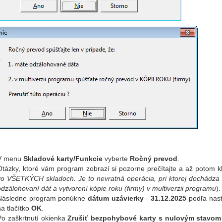
V menu
Skladové karty/Funkcie
vyberte
Ročný prevod
.
Otázky, ktoré vám program zobrazí si pozorne prečítajte a až potom kli
vo VŠETKÝCH skladoch. Je to nevratná operácia, pri ktorej dochádza 
odzálohovaní dát a vytvorení kópie roku (firmy) v multiverzii programu
).
Následne program ponúkne
dátum uzávierky
-
31.12.2025
podľa nast
na tlačítko
OK
.
Po zaškrtnutí okienka
Zrušiť bezpohybové karty s nulovým stavo