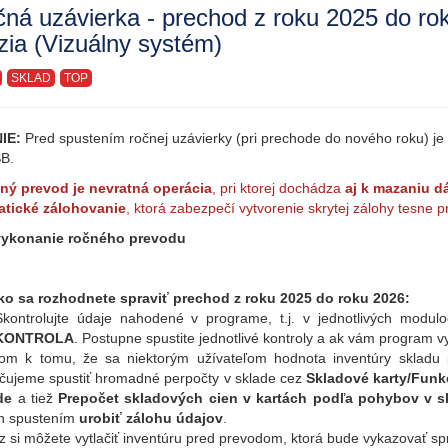
ná uzávierka - prechod z roku 2025 do ro
zia (Vizuálny systém)
SKLAD
TOP
IE:
Pred spustením ročnej uzávierky (pri prechode do nového roku) je
SB.
ý prevod je nevratná operácia
, pri ktorej dochádza
aj k mazaniu dá
tické zálohovanie
, ktorá zabezpečí vytvorenie skrytej zálohy tesne
vykonanie ročného prevodu
ko sa rozhodnete spraviť prechod z roku 2025 do roku 2026:
Skontrolujte údaje nahodené v programe, t.j. v jednotlivých moduloc
KONTROLA
. Postupne spustite jednotlivé kontroly a ak vám program v
om k tomu, že sa niektorým užívateľom hodnota inventúry skladu
čujeme spustiť hromadné perpočty v sklade cez
Skladové karty/Funk
de
a tiež
Prepočet skladových cien v kartách podľa pohybov v s
ch spustením
urobiť zálohu údajov
.
az si môžete vytlačiť inventúru pred prevodom, ktorá bude vykazovať 