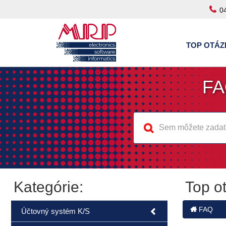
0
TOP OTÁZ
FA
Kategórie:
Top o
FAQ
Účtovný systém K/S