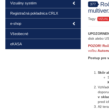
Vizuálny systém
Roč
377
multiver
Registračná pokladnica CRLX
Tagy:
VIZUAL
e-shop
Všeobecné
UPOZORNEN
disk alebo U
eKASA
POZOR! Ročn
voľbu
Automa
Postup pre 
Skôr a
Vzhľad
doporu
v skla
pred i
Až ter