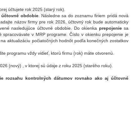
orej účtujete rok 2025 (starý rok).
 účtovné obdobie
. Následne sa do zoznamu firiem pridá nová
 Zadajte názov firmy pre rok 2026, účtovný rok bude automaticky
tavené nasledujúce účtovné obdobie. Do okienka
prepojenie
sa
ré spracovávate v MRP programe. Číslo v okienku prepojenie je
v na aktualizáciu počiatočných hodnôt podľa konečných zostatkov
šte programu vždy vidieť, ktorú firmu (rok) máte otvorenú.
026 (nový) , v ktorej sú údaje z roku 2025 (starého roku).
nie rozsahu kontrolných dátumov rovnako ako aj účtovné