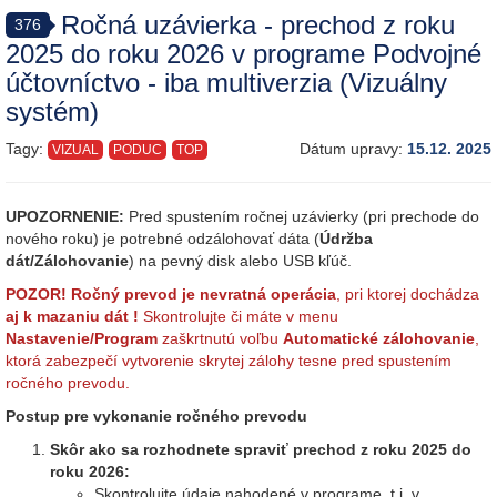
Ročná uzávierka - prechod z roku
376
2025 do roku 2026 v programe Podvojné
účtovníctvo - iba multiverzia (Vizuálny
systém)
Tagy:
Dátum upravy:
15.12. 2025
VIZUAL
PODUC
TOP
UPOZORNENIE:
Pred spustením ročnej uzávierky (pri prechode do
nového roku) je potrebné odzálohovať dáta (
Údržba
dát/Zálohovanie
) na pevný disk alebo USB kľúč.
POZOR! Ročný prevod je nevratná operácia
, pri ktorej dochádza
aj k mazaniu dát !
Skontrolujte či máte v menu
Nastavenie/Program
zaškrtnutú voľbu
Automatické zálohovanie
,
ktorá zabezpečí vytvorenie skrytej zálohy tesne pred spustením
ročného prevodu.
Postup pre vykonanie ročného prevodu
Skôr ako sa rozhodnete spraviť prechod z roku 2025 do
roku 2026:
Skontrolujte údaje nahodené v programe, t.j. v