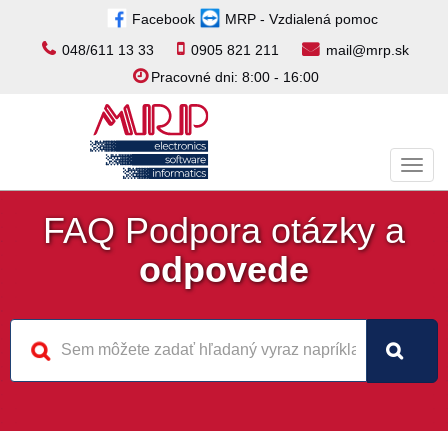
Facebook
MRP - Vzdialená pomoc
048/611 13 33
0905 821 211
mail@mrp.sk
Pracovné dni: 8:00 - 16:00
Toggl
navig
FAQ Podpora otázky a
odpovede