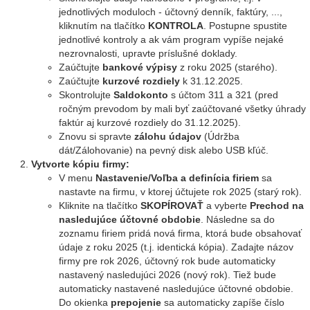
jednotlivých moduloch - účtovný denník, faktúry, ...,
kliknutím na tlačítko
KONTROLA
. Postupne spustite
jednotlivé kontroly a ak vám program vypíše nejaké
nezrovnalosti, upravte príslušné doklady.
Zaúčtujte
bankové výpisy
z roku 2025 (starého).
Zaúčtujte
kurzové rozdiely
k 31.12.2025.
Skontrolujte
Saldokonto
s účtom 311 a 321 (pred
ročným prevodom by mali byť zaúčtované všetky úhrady
faktúr aj kurzové rozdiely do 31.12.2025).
Znovu si spravte
zálohu údajov
(Údržba
dát/Zálohovanie) na pevný disk alebo USB kľúč.
Vytvorte kópiu firmy:
V menu
Nastavenie/Voľba a definícia firiem
sa
nastavte na firmu, v ktorej účtujete rok 2025 (starý rok).
Kliknite na tlačítko
SKOPÍROVAŤ
a vyberte
Prechod na
nasledujúce účtovné obdobie
. Následne sa do
zoznamu firiem pridá nová firma, ktorá bude obsahovať
údaje z roku 2025 (t.j. identická kópia). Zadajte názov
firmy pre rok 2026, účtovný rok bude automaticky
nastavený nasledujúci 2026 (nový rok). Tiež bude
automaticky nastavené nasledujúce účtovné obdobie.
Do okienka
prepojenie
sa automaticky zapíše číslo