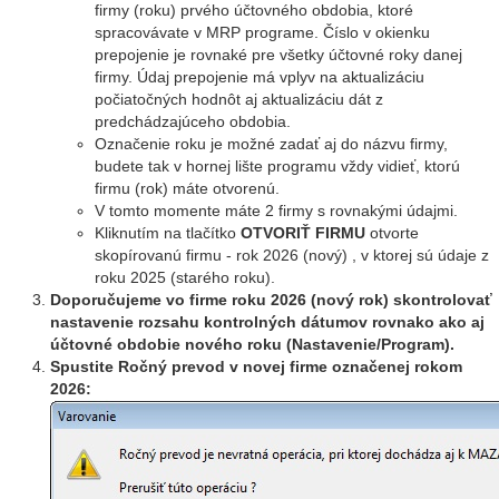
firmy (roku) prvého účtovného obdobia, ktoré
spracovávate v MRP programe. Číslo v okienku
prepojenie je rovnaké pre všetky účtovné roky danej
firmy. Údaj prepojenie má vplyv na aktualizáciu
počiatočných hodnôt aj aktualizáciu dát z
predchádzajúceho obdobia.
Označenie roku je možné zadať aj do názvu firmy,
budete tak v hornej lište programu vždy vidieť, ktorú
firmu (rok) máte otvorenú.
V tomto momente máte 2 firmy s rovnakými údajmi.
Kliknutím na tlačítko
OTVORIŤ FIRMU
otvorte
skopírovanú firmu - rok 2026 (nový) , v ktorej sú údaje z
roku 2025 (starého roku).
Doporučujeme vo firme roku 2026 (nový rok) skontrolovať
nastavenie rozsahu kontrolných dátumov rovnako ako aj
účtovné obdobie nového roku (Nastavenie/Program).
Spustite Ročný prevod v novej firme označenej rokom
2026: