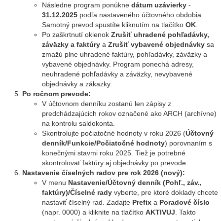
Následne program ponúkne
dátum uzávierky
-
31.12.2025
podľa nastaveného účtovného obdobia.
Samotný prevod spustíte kliknutím na tlačítko
OK
.
Po zaškrtnutí okienok
Zrušiť uhradené pohľadávky,
záväzky a faktúry
a
Zrušiť vybavené objednávky
sa
zmažú plne uhradené faktúry, pohľadávky, záväzky a
vybavené objednávky. Program ponechá adresy,
neuhradené pohľadávky a záväzky, nevybavené
objednávky a zákazky.
Po ročnom prevode:
V účtovnom denníku zostanú len zápisy z
predchádzajúcich rokov označené ako ARCH (archívne)
na kontrolu saldokonta.
Skontrolujte počiatočné hodnoty v roku 2026 (
Účtovný
denník/Funkcie/Počiatočné hodnoty
) porovnaním s
konečnými stavmi roku 2025. Tiež je potrebné
skontrolovať faktúry aj objednávky po prevode.
Nastavenie číselných radov pre rok 2026 (nový):
V menu
Nastavenie/Účtovný denník (Pohľ., záv.,
faktúry)/Číselné rady
vyberte, pre ktoré doklady chcete
nastaviť číselný rad. Zadajte
Prefix
a
Poradové číslo
(napr. 0000) a kliknite na tlačítko
AKTIVUJ
. Takto