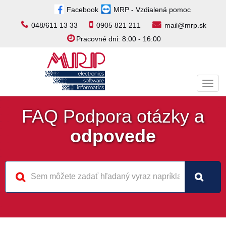
Facebook
MRP - Vzdialená pomoc
048/611 13 33
0905 821 211
mail@mrp.sk
Pracovné dni: 8:00 - 16:00
Toggl
navig
FAQ Podpora otázky a
odpovede