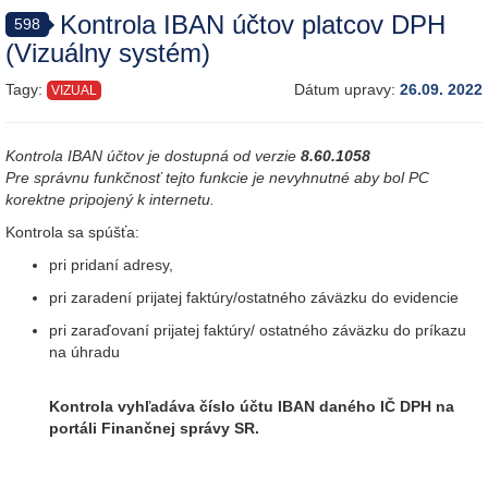
Kontrola IBAN účtov platcov DPH
598
(Vizuálny systém)
Tagy:
Dátum upravy:
26.09. 2022
VIZUAL
Kontrola IBAN účtov je dostupná od verzie
8.60.1058
Pre správnu funkčnosť tejto funkcie je nevyhnutné aby bol PC
korektne pripojený k internetu.
Kontrola sa spúšťa:
pri pridaní adresy,
pri zaradení prijatej faktúry/ostatného záväzku do evidencie
pri zaraďovaní prijatej faktúry/ ostatného záväzku do príkazu
na úhradu
Kontrola vyhľadáva číslo účtu IBAN daného IČ DPH na
portáli Finančnej správy SR.