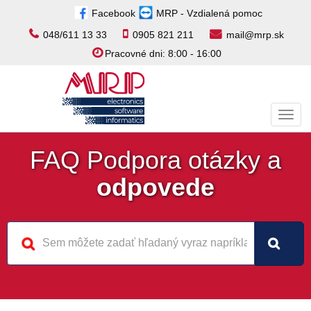
Facebook
MRP - Vzdialená pomoc
048/611 13 33
0905 821 211
mail@mrp.sk
Pracovné dni: 8:00 - 16:00
Toggl
navig
FAQ Podpora otázky a
odpovede