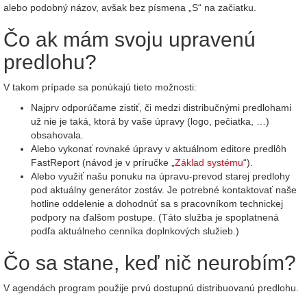
alebo podobný názov, avšak bez písmena „S“ na začiatku.
Čo ak mám svoju upravenú
predlohu?
V takom prípade sa ponúkajú tieto možnosti:
Najprv odporúčame zistiť, či medzi distribučnými predlohami
už nie je taká, ktorá by vaše úpravy (logo, pečiatka, …)
obsahovala.
Alebo vykonať rovnaké úpravy v aktuálnom editore predlôh
FastReport (návod je v príručke „
Základ systému
“).
Alebo využiť našu ponuku na úpravu-prevod starej predlohy
pod aktuálny generátor zostáv. Je potrebné kontaktovať naše
hotline oddelenie a dohodnúť sa s pracovníkom technickej
podpory na ďalšom postupe. (Táto služba je spoplatnená
podľa aktuálneho cenníka doplnkových služieb.)
Čo sa stane, keď nič neurobím?
V agendách program použije prvú dostupnú distribuovanú predlohu.