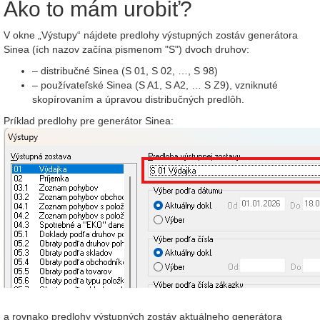
Ako to mám urobiť?
V okne „Výstupy“ nájdete predlohy výstupných zostáv generátora
Sinea (ích nazov začína pismenom "S") dvoch druhov:
– distribučné Sinea (S 01, S 02, …, S 98)
– používateľské Sinea (S A1, S A2, … S Z9), vzniknuté
skopírovaním a úpravou distribučných predlôh.
Príklad predlohy pre generátor Sinea:
a rovnako predlohy výstupných zostáv aktuálneho generátora