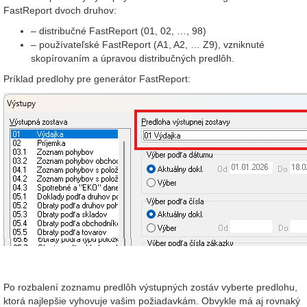
FastReport dvoch druhov:
– distribučné FastReport (01, 02, …, 98)
– používateľské FastReport (A1, A2, … Z9), vzniknuté
skopírovaním a úpravou distribučných predlôh.
Príklad predlohy pre generátor FastReport:
Po rozbalení zoznamu predlôh výstupných zostáv vyberte predlohu,
ktorá najlepšie vyhovuje vašim požiadavkám. Obvykle má aj rovnaký