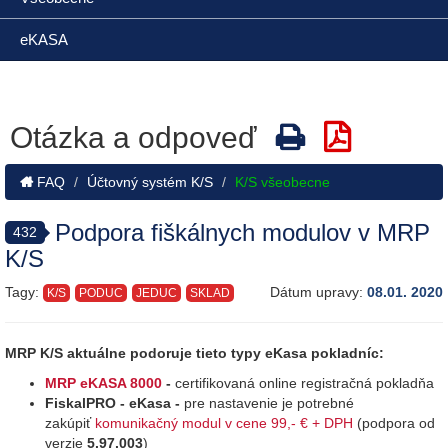
eKASA
Otázka a odpoveď
FAQ
Účtovný systém K/S
K/S všeobecne
Podpora fiškálnych modulov v MRP
432
K/S
Tagy:
Dátum upravy:
08.01. 2020
K/S
PODUC
JEDUC
SKLAD
MRP K/S aktuálne podoruje tieto typy eKasa pokladníc:
MRP eKASA 8000
-
certifikovaná online registračná pokladňa
FiskalPRO - eKasa -
pre nastavenie je potrebné
zakúpiť
komunikačný modul v cene 99,- € + DPH
(podpora od
verzie
5.97.003
)