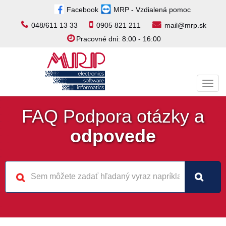
Facebook
MRP - Vzdialená pomoc
048/611 13 33
0905 821 211
mail@mrp.sk
Pracovné dni: 8:00 - 16:00
Toggl
navig
FAQ Podpora otázky a
odpovede