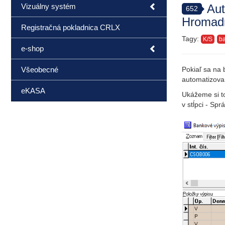
Vizuálny systém
Aut
652
Hromadn
Registračná pokladnica CRLX
Tagy:
K/S
ba
e-shop
Všeobecné
Pokiaľ sa na 
automatizova
eKASA
Ukážeme si to
v stĺpci - Spr