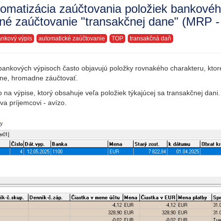
omatizácia zaúčtovania položiek bankovéh
é zaúčtovanie "transakčnej dane" (MRP -
nkový výpis
automatické zaúčtovanie
TOP
transakčná daň
bankových výpisoch často objavujú položky rovnakého charakteru, ktoré
ne, hromadne záučtovať.
 na výpise, ktorý obsahuje veľa položiek týkajúcej sa transakčnej dani. 
áva príjemcovi - avízo.