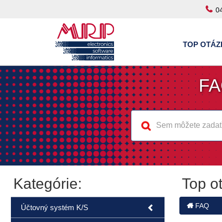
0
TOP OTÁZ
FA
Kategórie:
Top o
FAQ
Účtovný systém K/S