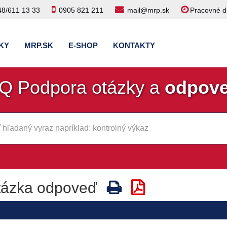
48/611 13 33
0905 821 211
mail@mrp.sk
Pracovné dn
KY
MRP.SK
E-SHOP
KONTAKTY
Q Podpora otázky a
odpov
tázka odpoveď