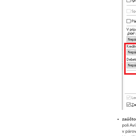
zaúčto
poli Av
v párov